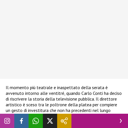
Il momento più teatrale e inaspettato della serata è
avvenuto intorno alle ventitré, quando Carlo Conti ha deciso
di riscrivere la storia della televisione pubblica. Il direttore
artistico è sceso tra le poltrone della platea per compiere
un gesto di investitura che non ha precedenti nel lungo
racconto della kermesse ligure. “Ho un grande onore e per la
prima volta accade a Sanremo”, ha esclamato Conti
visibilmente emozionato mentre cercava lo sguardo del suo