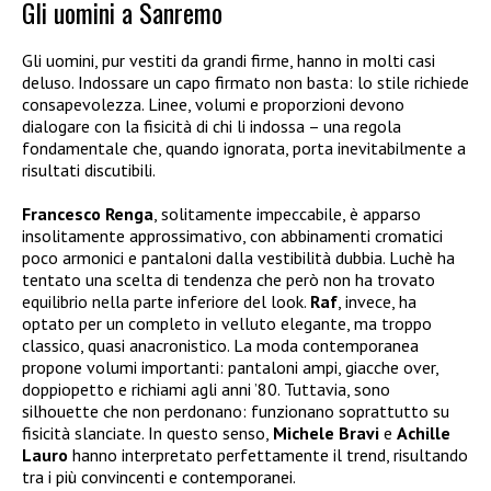
Gli uomini a Sanremo
Gli uomini, pur vestiti da grandi firme, hanno in molti casi
deluso. Indossare un capo firmato non basta: lo stile richiede
consapevolezza. Linee, volumi e proporzioni devono
dialogare con la fisicità di chi li indossa – una regola
fondamentale che, quando ignorata, porta inevitabilmente a
risultati discutibili.
Francesco Renga
, solitamente impeccabile, è apparso
insolitamente approssimativo, con abbinamenti cromatici
poco armonici e pantaloni dalla vestibilità dubbia. Luchè ha
tentato una scelta di tendenza che però non ha trovato
equilibrio nella parte inferiore del look.
Raf
, invece, ha
optato per un completo in velluto elegante, ma troppo
classico, quasi anacronistico.
La moda contemporanea
propone volumi importanti: pantaloni ampi, giacche over,
doppiopetto e richiami agli anni ’80. Tuttavia, sono
silhouette che non perdonano: funzionano soprattutto su
fisicità slanciate. In questo senso,
Michele Bravi
e
Achille
Lauro
hanno interpretato perfettamente il trend, risultando
tra i più convincenti e contemporanei.