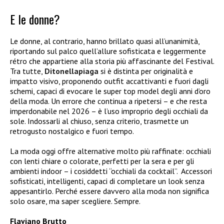
E le donne?
Le donne, al contrario, hanno brillato quasi all’unanimità,
riportando sul palco quell’allure sofisticata e leggermente
rétro che appartiene alla storia più affascinante del Festival.
Tra tutte,
Ditonellapiaga
si è distinta per originalità e
impatto visivo, proponendo outfit accattivanti e fuori dagli
schemi, capaci di evocare le super top model degli anni d’oro
della moda.
Un errore che continua a ripetersi – e che resta
imperdonabile nel 2026 – è l’uso improprio degli occhiali da
sole. Indossarli al chiuso, senza criterio, trasmette un
retrogusto nostalgico e fuori tempo.
La moda oggi offre alternative molto più raffinate: occhiali
con lenti chiare o colorate, perfetti per la sera e per gli
ambienti indoor – i cosiddetti “occhiali da cocktail”.
Accessori
sofisticati, intelligenti, capaci di completare un look senza
appesantirlo.
Perché essere davvero alla moda non significa
solo osare, ma saper scegliere. Sempre.
Flaviano Brutto