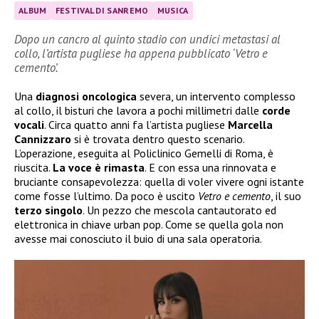
ALBUM
FESTIVAL DI SANREMO
MUSICA
Dopo un cancro al quinto stadio con undici metastasi al
collo, l’artista pugliese ha appena pubblicato ‘Vetro e
cemento’.
Una
diagnosi
oncologica
severa, un intervento complesso
al collo, il bisturi che lavora a pochi millimetri dalle
corde
vocali
. Circa quatto anni fa l’artista pugliese
Marcella
Cannizzaro
si è trovata dentro questo scenario.
L’operazione, eseguita al Policlinico Gemelli di Roma, è
riuscita.
La voce è rimasta
. E con essa una rinnovata e
bruciante consapevolezza: quella di voler vivere ogni istante
come fosse l’ultimo. Da poco è uscito
Vetro e cemento
, il suo
terzo
singolo
. Un pezzo che mescola cantautorato ed
elettronica in chiave urban pop. Come se quella gola non
avesse mai conosciuto il buio di una sala operatoria.