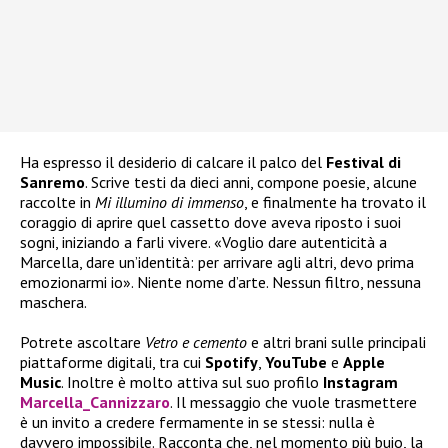
Ha espresso il desiderio di calcare il palco del
Festival di
Sanremo
. Scrive testi da dieci anni, compone poesie, alcune
raccolte in
Mi illumino di immenso
, e finalmente ha trovato il
coraggio di aprire quel cassetto dove aveva riposto i suoi
sogni, iniziando a farli vivere. «Voglio dare autenticità a
Marcella, dare un’identità: per arrivare agli altri, devo prima
emozionarmi io». Niente nome d’arte. Nessun filtro, nessuna
maschera.
Potrete ascoltare
Vetro e cemento
e altri brani sulle principali
piattaforme digitali, tra cui
Spotify
,
YouTube
e
Apple
Music
. Inoltre è molto attiva sul suo profilo
Instagram
Marcella_Cannizzaro
. Il messaggio che vuole trasmettere
è un invito a credere fermamente in se stessi: nulla è
davvero impossibile. Racconta che, nel momento più buio, la