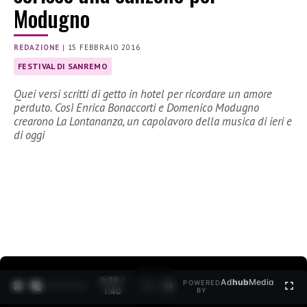
Modugno
REDAZIONE
|
15 FEBBRAIO 2016
FESTIVAL DI SANREMO
Quei versi scritti di getto in hotel per ricordare un amore
perduto. Così Enrica Bonaccorti e Domenico Modugno
crearono La Lontananza, un capolavoro della musica di ieri e
di oggi
0:30 /
Ad
hub
Media
POWERED
1
/
2
1:40
BY