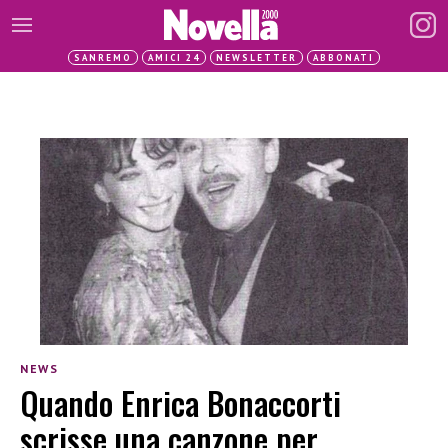
SANREMO
AMICI 24
NEWSLETTER
ABBONATI
NEWS
Quando Enrica Bonaccorti
scrisse una canzone per