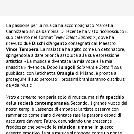
La passione per la musica ha accompagnato Marcella
Cannizzaro sin da bambina. Di recente ha visto riconosciuto il
suo talento nel format “
New Talent Sanremo
”, dove ha
ricevuto due
Dischi
d’Argento
consegnati dal Maestro
Vince
Tempera
. La malattia ha agito come un detonatore,
spingendola a dare priorità assoluta alla sua espressione
artistica. «La musica è diventata la mia voce e la mia
rinascita » rivendica. Dopo i
singoli
Solo vera
e
Sotto il sole,
pubblicati con l’etichetta
Orangle
di Milano, è pronta a
proseguire il suo percorso: i prossimi brani saranno distribuiti
da Ada Music.
Vetro e cemento
non parla solo di musica, ma si fa
specchio
della
società
contemporanea
. Secondo, il grande vuoto dei
nostri tempi è l’assenza di empatia: l’artista osserva con
rammarico come siano diventate rare le persone capaci di
ascoltare davvero l’altro, denunciando una crescente
freddezza che pervade le
relazioni
umane
. In questo
deserto emotivo, la sua musica si propone come un ponte.