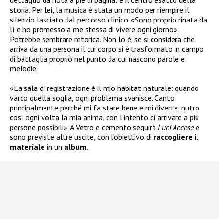
dettaglio da nota a piè di pagina: è il centro esatto della
storia. Per lei, la musica è stata un modo per riempire il
silenzio lasciato dal percorso clinico. «Sono proprio rinata da
lì e ho promesso a me stessa di vivere ogni giorno».
Potrebbe sembrare retorica. Non lo è, se si considera che
arriva da una persona il cui corpo si è trasformato in campo
di battaglia proprio nel punto da cui nascono parole e
melodie.
«La sala di registrazione è il mio habitat naturale: quando
varco quella soglia, ogni problema svanisce. Canto
principalmente perché mi fa stare bene e mi diverte, nutro
così ogni volta la mia anima, con l’intento di arrivare a più
persone possibili». A Vetro e cemento seguirà
Luci Accese
e
sono previste altre uscite, con l’obiettivo di
raccogliere
il
materiale
in un
album
.