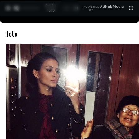
0:12 /
Ad
hub
Media
POWERED
1
/
2
1:40
BY
foto