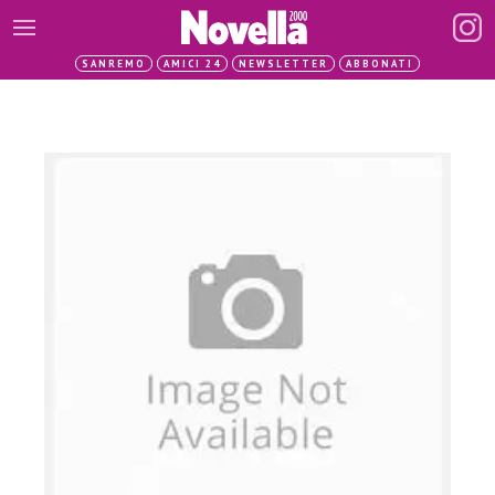
SANREMO
AMICI 24
NEWSLETTER
ABBONATI