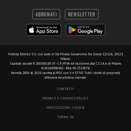
ABBONATI
NEWSLETTER
Visibilia Editrice S.r.l.
con sede in Via Privata Giovannino De Grassi 12/12A, 20123
Milano.
Capitale sociale € 100.000,00 I.V. - C.F./P.IVA ed iscrizione alla C.C.I.A.A. di Milano
N.10269990965 - REA MI-2519578.
Novella 2000 © 2026. Iscritta al ROC con il n.37767. Tutti i diritti di proprietà
letteraria ed artistica riservati.
CONTATTI
PRIVACY E COOKIES POLICY
IMPOSTAZIONI COOKIE
TORNA SU