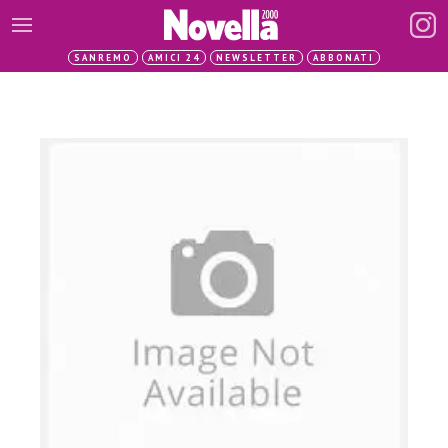
SANREMO
AMICI 24
NEWSLETTER
ABBONATI