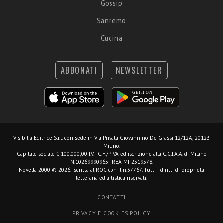
Gossip
Sanremo
Cucina
ABBONATI
NEWSLETTER
Visibilia Editrice S.r.l.
con sede in Via Privata Giovannino De Grassi 12/12A, 20123
Milano.
Capitale sociale € 100.000,00 I.V. - C.F./P.IVA ed iscrizione alla C.C.I.A.A. di Milano
N.10269990965 - REA MI-2519578.
Novella 2000 © 2026. Iscritta al ROC con il n.37767. Tutti i diritti di proprietà
letteraria ed artistica riservati.
CONTATTI
PRIVACY E COOKIES POLICY