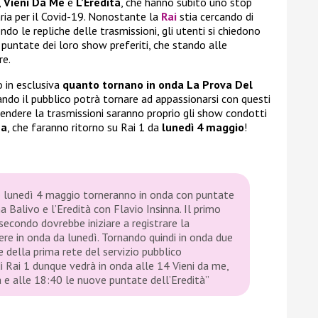
,
Vieni Da Me
e
L’Eredità
, che hanno subito uno stop
ria per il Covid-19. Nonostante la
Rai
stia cercando di
ndo le repliche delle trasmissioni, gli utenti si chiedono
puntate dei loro show preferiti, che stando alle
re.
 in esclusiva
quanto tornano in onda La Prova Del
ando il pubblico potrà tornare ad appassionarsi con questi
prendere la trasmissioni saranno proprio gli show condotti
na
, che faranno ritorno su Rai 1 da
lunedì 4 maggio
!
lunedì 4 maggio torneranno in onda con puntate
a Balivo e l’Eredità con Flavio Insinna. Il primo
secondo dovrebbe iniziare a registrare la
re in onda da lunedì. Tornando quindi in onda due
 della prima rete del servizio pubblico
di Rai 1 dunque vedrà in onda alle 14 Vieni da me,
ta e alle 18:40 le nuove puntate dell’Eredità”