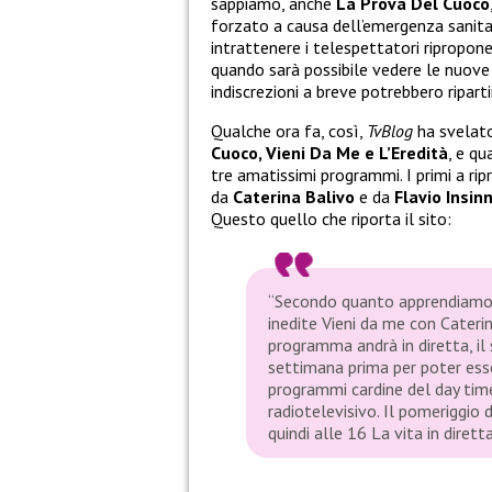
sappiamo, anche
La Prova Del Cuoco
forzato a causa dell’emergenza sanita
intrattenere i telespettatori ripropone
quando sarà possibile vedere le nuove 
indiscrezioni a breve potrebbero riparti
Qualche ora fa, così,
TvBlog
ha svelato
Cuoco, Vieni Da Me e L’Eredità
, e qu
tre amatissimi programmi. I primi a ri
da
Caterina Balivo
e da
Flavio Insin
Questo quello che riporta il sito:
“Secondo quanto apprendiamo 
inedite Vieni da me con Caterin
programma andrà in diretta, il 
settimana prima per poter esse
programmi cardine del day time
radiotelevisivo. Il pomeriggio 
quindi alle 16 La vita in diret