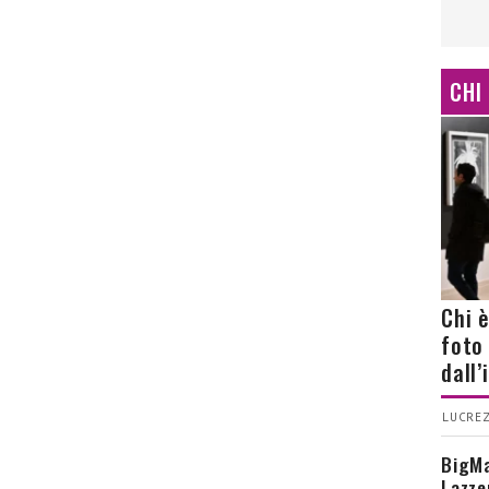
CHI
Chi 
foto
dall
LUCREZ
BigMa
Lazze