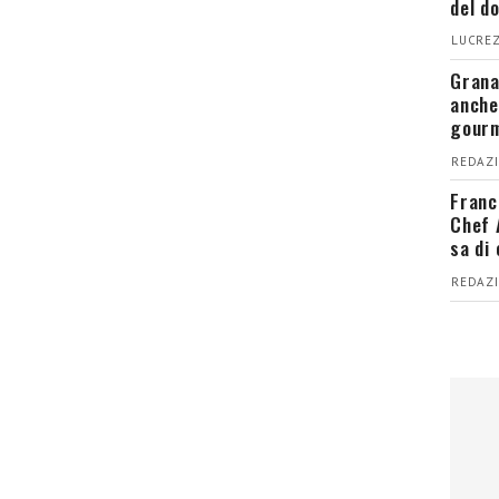
del d
LUCREZ
Grana
anche
gour
REDAZI
Franc
Chef 
sa di
REDAZI