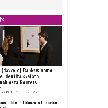
 È?
è (davvero) Banksy: nome,
 e identità svelata
’inchiesta Reuters
IA CIOTTI | 13 GIUGNO 2026
ma, chi è la fidanzata Lodovica
rini