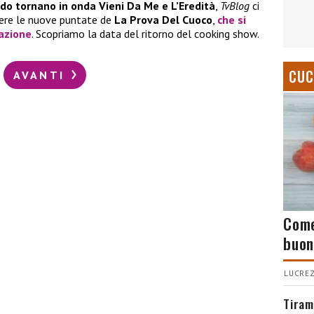
do tornano in onda Vieni Da Me e L’Eredità
,
TvBlog
ci
dere le nuove puntate de
La Prova Del Cuoco
,
che si
azione
. Scopriamo la data del ritorno del cooking show.
CUC
AVANTI
Come
buon
LUCREZ
Tiram