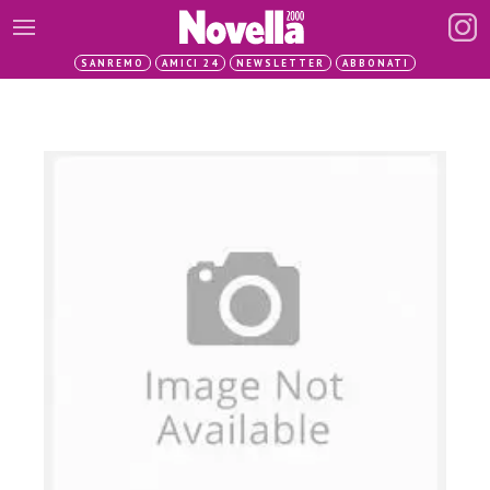
SANREMO
AMICI 24
NEWSLETTER
ABBONATI