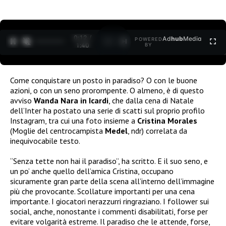
0:12 /
Ad
hub
Media
POWERED
1
/
2
1:40
BY
Come conquistare un posto in paradiso? O con le buone
azioni, o con un seno prorompente. O almeno, è di questo
avviso
Wanda Nara in Icardi
, che dalla cena di Natale
dell’Inter ha postato una serie di scatti sul proprio profilo
Instagram, tra cui una foto insieme a
Cristina Morales
(Moglie del centrocampista
Medel
, ndr) correlata da
inequivocabile testo.
“Senza tette non hai il paradiso”, ha scritto. E il suo seno, e
un po’ anche quello dell’amica Cristina, occupano
sicuramente gran parte della scena all’interno dell’immagine
più che provocante. Scollature importanti per una cena
importante. I giocatori nerazzurri ringraziano. I follower sui
social, anche, nonostante i commenti disabilitati, forse per
evitare volgarità estreme. Il paradiso che le attende, forse,