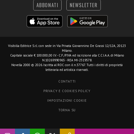
ABBONATI
NEWSLETTER
Visibilia Editrice S.r.l.
con sede in Via Privata Giovannino De Grassi 12/12A, 20123
Milano.
Capitale sociale € 100.000,00 I.V. - C.F./P.IVA ed iscrizione alla C.C.I.A.A. di Milano
N.10269990965 - REA MI-2519578.
Novella 2000 © 2026. Iscritta al ROC con il n.37767. Tutti i diritti di proprietà
letteraria ed artistica riservati.
CONTATTI
PRIVACY E COOKIES POLICY
IMPOSTAZIONI COOKIE
TORNA SU