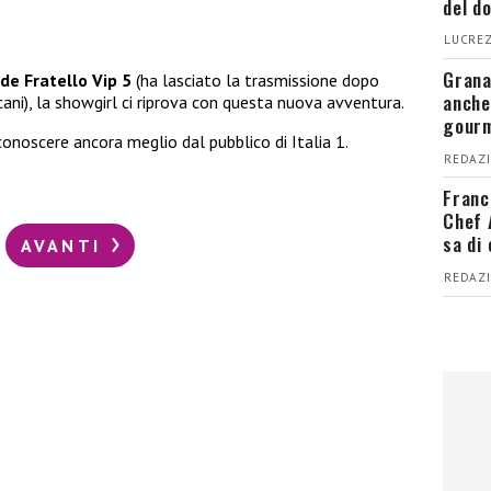
del d
LUCREZ
Grana
de Fratello Vip 5
(ha lasciato la trasmissione dopo
anche
ni), la showgirl ci riprova con questa nuova avventura.
gour
conoscere ancora meglio dal pubblico di Italia 1.
REDAZI
Franc
Chef 
sa di
AVANTI
REDAZI