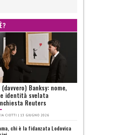
 È?
è (davvero) Banksy: nome,
 e identità svelata
’inchiesta Reuters
IA CIOTTI | 13 GIUGNO 2026
ma, chi è la fidanzata Lodovica
rini