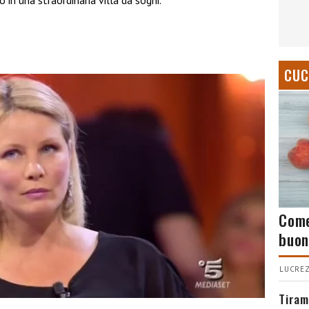
in una straordinaria villa da sogni.
CUC
Come
buon
LUCREZ
Tiram