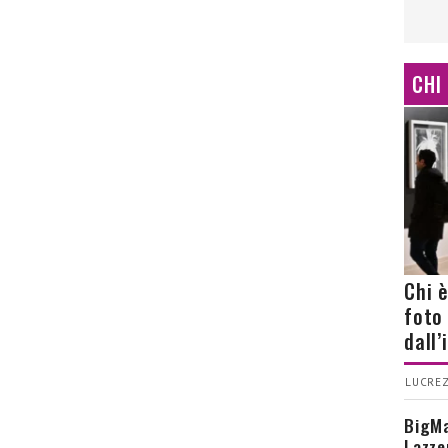
CHI
Chi 
foto
dall
LUCREZ
BigMa
Lazze