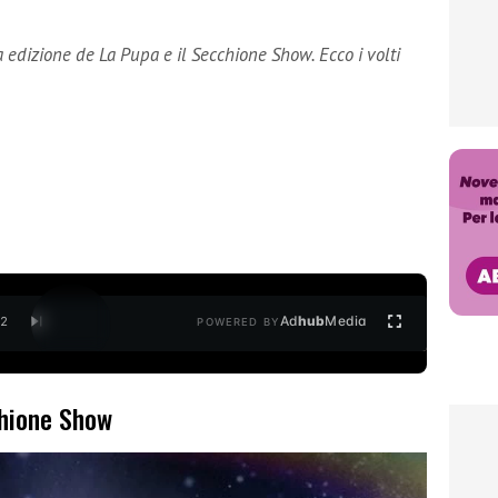
 edizione de La Pupa e il Secchione Show. Ecco i volti
Ad
hub
Media
/
2
POWERED BY
chione Show