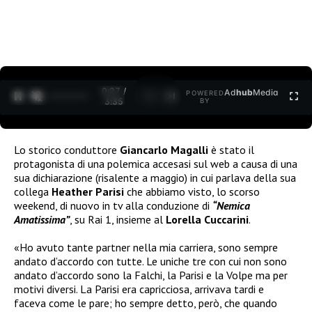
0:27 /
Ad
hub
Media
POWERED
1
/
2
3:35
BY
Lo storico conduttore
Giancarlo Magalli
è stato il
protagonista di una polemica accesasi sul web a causa di una
sua dichiarazione (risalente a maggio) in cui parlava della sua
collega
Heather Parisi
che abbiamo visto, lo scorso
weekend, di nuovo in tv alla conduzione di
“Nemica
Amatissima”
, su Rai 1, insieme al
Lorella Cuccarini
.
«Ho avuto tante partner nella mia carriera, sono sempre
andato d’accordo con tutte. Le uniche tre con cui non sono
andato d’accordo sono la Falchi, la Parisi e la Volpe ma per
motivi diversi. La Parisi era capricciosa, arrivava tardi e
faceva come le pare; ho sempre detto, però, che quando