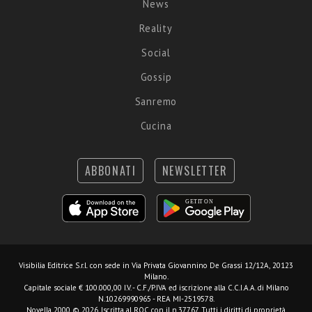
News
Reality
Social
Gossip
Sanremo
Cucina
ABBONATI
NEWSLETTER
Visibilia Editrice S.r.l.
con sede in Via Privata Giovannino De Grassi 12/12A, 20123
Milano.
Capitale sociale € 100.000,00 I.V. - C.F./P.IVA ed iscrizione alla C.C.I.A.A. di Milano
N.10269990965 - REA MI-2519578.
Novella 2000 © 2026. Iscritta al ROC con il n.37767. Tutti i diritti di proprietà