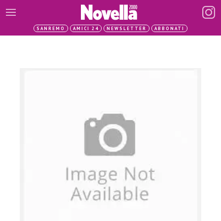
SANREMO
AMICI 24
NEWSLETTER
ABBONATI