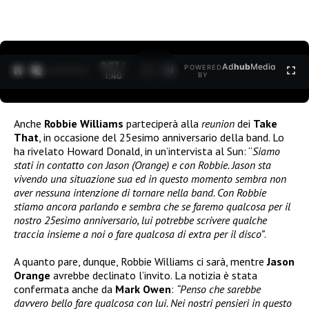
0:28 /
Ad
hub
Media
POWERED
1
/
2
1:40
BY
Anche
Robbie Williams
parteciperà alla
reunion
dei
Take
That
, in occasione del 25esimo anniversario della band. Lo
ha rivelato Howard Donald, in un’intervista al Sun: “
Siamo
stati in contatto con Jason (Orange) e con Robbie. Jason sta
vivendo una situazione sua ed in questo momento sembra non
aver nessuna intenzione di tornare nella band. Con Robbie
stiamo ancora parlando e sembra che se faremo qualcosa per il
nostro 25esimo anniversario, lui potrebbe scrivere qualche
traccia insieme a noi o fare qualcosa di extra per il disco”
.
A quanto pare, dunque, Robbie Williams ci sarà, mentre
Jason
Orange
avrebbe declinato l’invito. La notizia è stata
confermata anche da
Mark Owen
:
“Penso che sarebbe
davvero bello fare qualcosa con lui. Nei nostri pensieri in questo