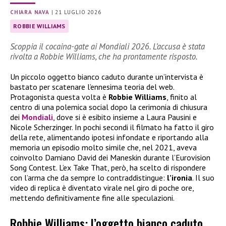
CHIARA NAVA
|
21 LUGLIO 2026
ROBBIE WILLIAMS
Scoppia il cocaina-gate ai Mondiali 2026. L’accusa è stata
rivolta a Robbie Williams, che ha prontamente risposto.
Un piccolo oggetto bianco caduto durante un’intervista è
bastato per scatenare l’ennesima teoria del web.
Protagonista questa volta è
Robbie Williams
, finito al
centro di una polemica social dopo la cerimonia di chiusura
dei
Mondiali
, dove si è esibito insieme a Laura Pausini e
Nicole Scherzinger. In pochi secondi il filmato ha fatto il giro
della rete, alimentando ipotesi infondate e riportando alla
memoria un episodio molto simile che, nel 2021, aveva
coinvolto Damiano David dei Maneskin durante l’Eurovision
Song Contest. L’ex Take That, però, ha scelto di rispondere
con l’arma che da sempre lo contraddistingue:
l’ironia
. Il suo
video di replica è diventato virale nel giro di poche ore,
mettendo definitivamente fine alle speculazioni.
Robbie Williams: l’oggetto bianco caduto