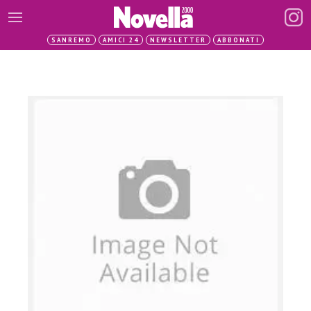
SANREMO
AMICI 24
NEWSLETTER
ABBONATI