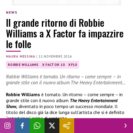
NEWS
Il grande ritorno di Robbie
Williams a X Factor fa impazzire
le folle
MAURA MESSINA
|
11 NOVEMBRE 2016
ROBBIE WILLIAMS
X FACTOR 10
XF10
Robbie Williams è tornato. Un ritorno – come sempre – in
grande stile con il nuovo album The Heavy Entertainment…
Robbie Williams
è tornato. Un ritorno – come sempre – in
grande stile con il nuovo album
The Heavy Entertainment
Show,
diventato in poco tempo un successo mondiale. Il
titolo del disco già la dice lunga sull’artista che si è definito
“entertainer” prima di cantante…
Così ieri sera (10 novembre) e ritornato sul palco di
X Factor