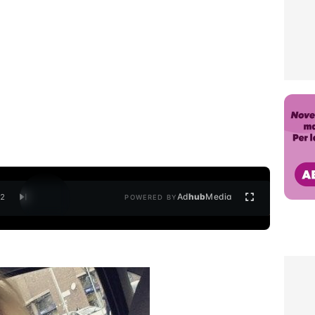
Ad
hub
Media
/
2
POWERED BY