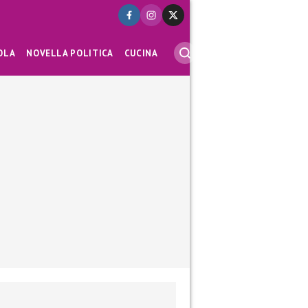
OLA
NOVELLA POLITICA
CUCINA