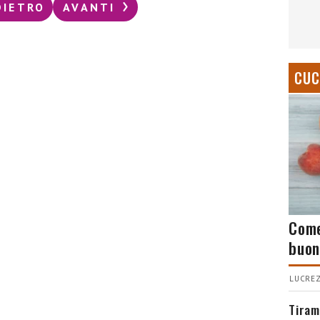
DIETRO
AVANTI
CUC
Come
buon
LUCREZ
Tiram