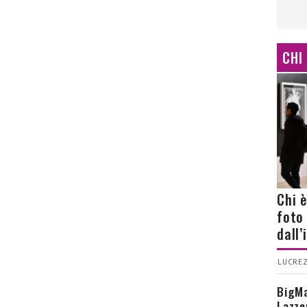
CHI
Chi 
foto
dall
LUCREZ
BigMa
Lazze