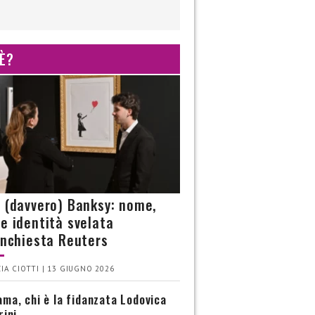
 È?
è (davvero) Banksy: nome,
 e identità svelata
’inchiesta Reuters
IA CIOTTI | 13 GIUGNO 2026
ma, chi è la fidanzata Lodovica
rini