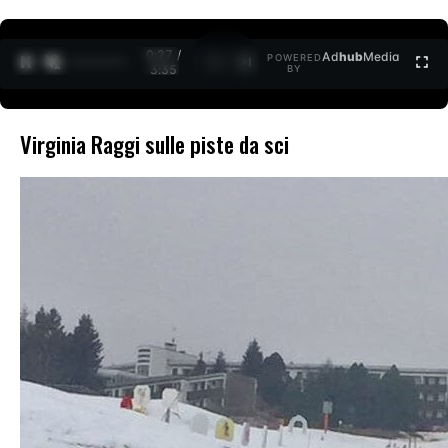
0:27 /
Ad
hub
Media
POWERED
1
/
2
3:35
BY
Virginia Raggi sulle piste da sci