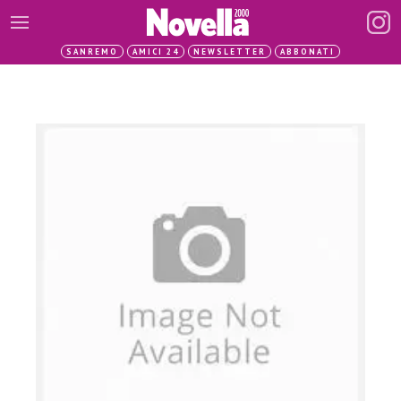
SANREMO
AMICI 24
NEWSLETTER
ABBONATI