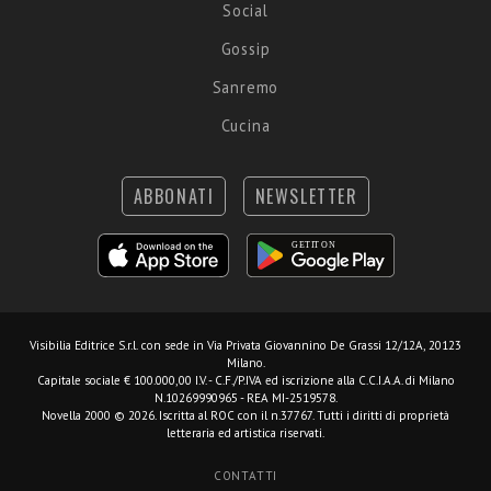
Social
Gossip
Sanremo
Cucina
ABBONATI
NEWSLETTER
Visibilia Editrice S.r.l.
con sede in Via Privata Giovannino De Grassi 12/12A, 20123
Milano.
Capitale sociale € 100.000,00 I.V. - C.F./P.IVA ed iscrizione alla C.C.I.A.A. di Milano
N.10269990965 - REA MI-2519578.
Novella 2000 © 2026. Iscritta al ROC con il n.37767. Tutti i diritti di proprietà
letteraria ed artistica riservati.
CONTATTI