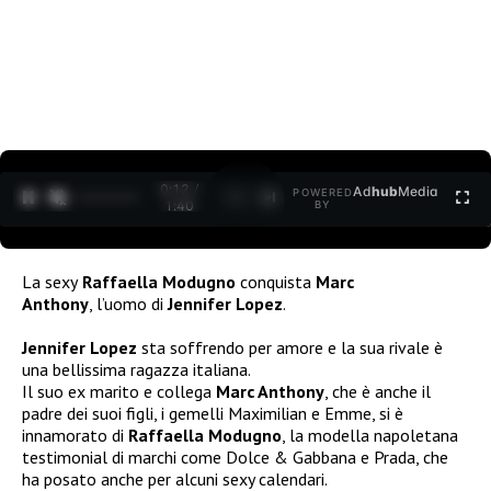
0:12 /
Ad
hub
Media
POWERED
1
/
2
1:40
BY
La sexy
Raffaella Modugno
conquista
Marc
Anthony
, l’uomo di
Jennifer Lopez
.
Jennifer Lopez
sta soffrendo per amore e la sua rivale è
una bellissima ragazza italiana.
Il suo ex marito e collega
Marc Anthony
, che è anche il
padre dei suoi figli, i gemelli Maximilian e Emme, si è
innamorato di
Raffaella Modugno
, la modella napoletana
testimonial di marchi come Dolce & Gabbana e Prada, che
ha posato anche per alcuni sexy calendari.