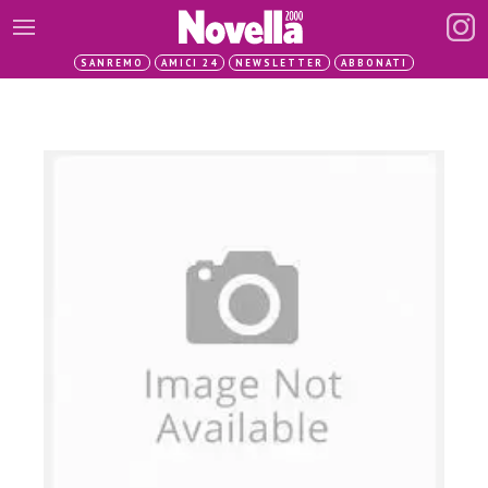
SANREMO
AMICI 24
NEWSLETTER
ABBONATI