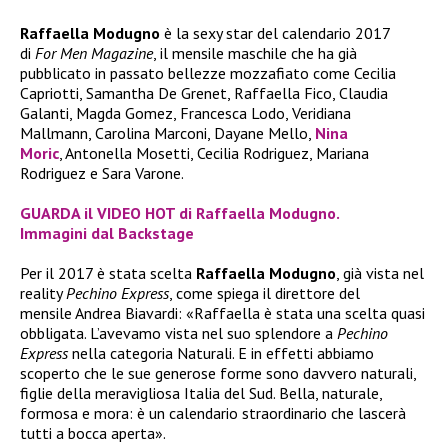
Raffaella Modugno
è la sexy star del calendario 2017
di
For Men Magazine
, il mensile maschile che ha già
pubblicato in passato bellezze mozzafiato come Cecilia
Capriotti, Samantha De Grenet, Raffaella Fico, Claudia
Galanti, Magda Gomez, Francesca Lodo, Veridiana
Mallmann, Carolina Marconi, Dayane Mello,
Nina
Moric
, Antonella Mosetti, Cecilia Rodriguez, Mariana
Rodriguez e Sara Varone.
GUARDA il VIDEO HOT di Raffaella Modugno.
Immagini dal Backstage
Per il 2017 è stata scelta
Raffaella Modugno
, già vista nel
reality
Pechino Express
, come spiega il direttore del
mensile Andrea Biavardi: «Raffaella è stata una scelta quasi
obbligata. L’avevamo vista nel suo splendore a
Pechino
Express
nella categoria Naturali. E in effetti abbiamo
scoperto che le sue generose forme sono davvero naturali,
figlie della meravigliosa Italia del Sud. Bella, naturale,
formosa e mora: è un calendario straordinario che lascerà
tutti a bocca aperta».