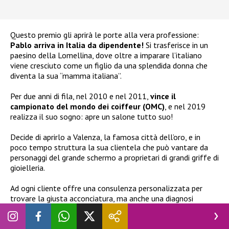
Questo premio gli aprirà le porte alla vera professione:
Pablo arriva in Italia da dipendente!
Si trasferisce in un
paesino della Lomellina, dove oltre a imparare l’italiano
viene cresciuto come un figlio da una splendida donna che
diventa la sua “mamma italiana”.
Per due anni di fila, nel 2010 e nel 2011,
vince il
campionato del mondo dei coiffeur (OMC)
, e nel 2019
realizza il suo sogno: apre un salone tutto suo!
Decide di aprirlo a Valenza, la famosa città dell’oro, e in
poco tempo struttura la sua clientela che può vantare da
personaggi del grande schermo a proprietari di grandi griffe di
gioielleria.
Ad ogni cliente offre una consulenza personalizzata per
trovare la giusta acconciatura, ma anche una diagnosi
specifica per prendersi cura di eventuali capelli danneggiati e
riportarli al massimo del loro splendore.