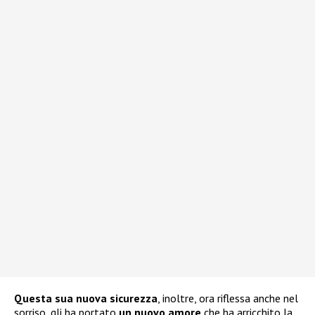
Questa sua nuova sicurezza
, inoltre, ora riflessa anche nel
sorriso, gli ha portato
un nuovo amore
che ha arricchito la