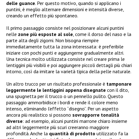
delle guance
. Per questo motivo, quando si applicano i
puntini, è meglio alternare dimensioni e intensità diverse,
creando un effetto più spontaneo.
Il primo passaggio consiste nel posizionare alcuni puntini
nelle
zone più esposte al sole
, come il dorso del naso e la
parte alta degli zigomi. Non bisogna riempire
immediatamente tutta la zona interessata: è preferibile
iniziare con pochi punti e aggiungerne gradualmente altri.
Una tecnica molto utilizzata consiste nel creare prima le
lentiggini più visibili e poi aggiungere piccoli dettagli più chiari
intorno, così da imitare la varietà tipica della pelle naturale.
Un altro trucco per un risultato professionale è
tamponare
leggermente le lentiggini appena disegnate
con il dito,
una spugnetta per il trucco o un pennello pulito. Questo
passaggio ammorbidisce i bordi e rende il colore meno
intenso, eliminando l’effetto “disegno”. Per un aspetto
ancora più realistico si possono
sovrapporre tonalità
diverse
: ad esempio, alcuni puntini marrone chiaro insieme
ad altri leggermente più scuri creeranno maggiore
profondità. Anche la
quantità di prodotto
utilizzato fa la