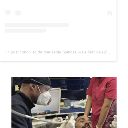
Un post condiviso da Mariasole Spinozzi – Le Matilde (@lematilde)