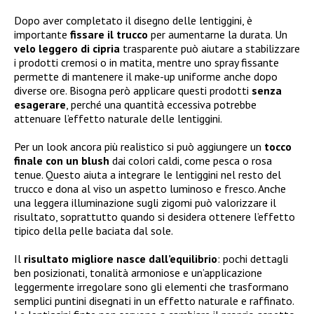
Dopo aver completato il disegno delle lentiggini, è
importante
fissare il trucco
per aumentarne la durata. Un
velo leggero di cipria
trasparente può aiutare a stabilizzare
i prodotti cremosi o in matita, mentre uno spray fissante
permette di mantenere il make-up uniforme anche dopo
diverse ore. Bisogna però applicare questi prodotti
senza
esagerare
, perché una quantità eccessiva potrebbe
attenuare l’effetto naturale delle lentiggini.
Per un look ancora più realistico si può aggiungere un
tocco
finale con un blush
dai colori caldi, come pesca o rosa
tenue. Questo aiuta a integrare le lentiggini nel resto del
trucco e dona al viso un aspetto luminoso e fresco. Anche
una leggera illuminazione sugli zigomi può valorizzare il
risultato, soprattutto quando si desidera ottenere l’effetto
tipico della pelle baciata dal sole.
Il
risultato migliore nasce dall’equilibrio
: pochi dettagli
ben posizionati, tonalità armoniose e un’applicazione
leggermente irregolare sono gli elementi che trasformano
semplici puntini disegnati in un effetto naturale e raffinato.