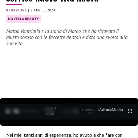
REDAZIONE
|
2 APRILE 2024
NOVELLA BEAUTY
Mattia Ventriglia e la storia di Marco, che ha ritrovato il
giusto sorriso con le faccette dentali e dato una svolta alla
sua vita
0:30 /
Ad
hub
Media
POWERED
1
/
2
3:35
BY
Nei miei tanti anni di esperienza, ho avuto a che fare con