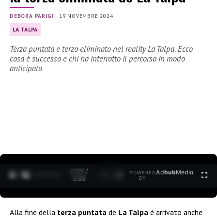
DEBORA PARIGI
|
19 NOVEMBRE 2024
LA TALPA
Terza puntata e terzo eliminato nel reality La Talpa. Ecco
cosa è successo e chi ha interrotto il percorso in modo
anticipato
0:30 /
Ad
hub
Media
POWERED
1
/
2
3:35
BY
Alla fine della
terza puntata
de
La Talpa
è arrivato anche