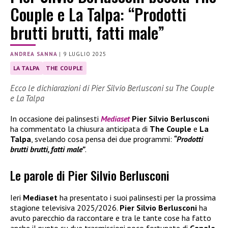
Couple e La Talpa: “Prodotti
brutti brutti, fatti male”
ANDREA SANNA
|
9 LUGLIO 2025
LA TALPA
THE COUPLE
Ecco le dichiarazioni di Pier Silvio Berlusconi su The Couple
e La Talpa
In occasione dei palinsesti
Mediaset
Pier Silvio Berlusconi
ha commentato la chiusura anticipata di
The Couple
e
La
Talpa
, svelando cosa pensa dei due programmi:
“Prodotti
brutti brutti, fatti male”
.
Le parole di Pier Silvio Berlusconi
Ieri
Mediaset
ha presentato i suoi palinsesti per la prossima
stagione televisiva 2025/2026.
Pier Silvio Berlusconi
ha
avuto parecchio da raccontare e tra le tante cose ha fatto
anche il punto su due trasmissioni poco fortunate di
Canale