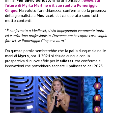
Infine,
Pier Silvio Berlusconi
ha affrontato i
rumors
sul
futuro di
Myrta Merlino
e il suo ruolo a
Pomeriggio
Cinque
. Ha voluto fare chiarezza, confermando la presenza
della giornalista a
Mediaset
, del cui operato sono tutti
molto contenti:
“
È confermata a Mediaset, si sta impegnando veramente tanto
ed è un’ottima professionista. Dovremo anche capire cosa voglia
fare lei, se Pomeriggio Cinque o altro.
”
Da queste parole sembrerebbe che la palla dunque sia nelle
mani di
Myrta
, ora. Il 2024 si chiude dunque con la
prospettiva di nuove sfide per
Mediaset
, tra conferme e
innovazioni che potrebbero segnare il palinsesto del 2025.