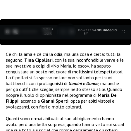
0:27 /
Ad
hub
Media
POWERED
1
/
2
3:35
BY
C’è chi la ama e c’è chi la odia, ma una cosa è certa: tutti la
seguono.
Tina Cipollari
, con la sua inconfondibile verve e le
sue invettive a colpi di «No Maria, io esco», ha saputo
conquistare un posto nel cuore di moltissimi telespettatori.
La Cipollari si fa spesso notare non soltanto per i suoi
battibecchi con i protagonisti di
Uomini e Donne
, ma anche
per gli outfit che sceglie, sempre nello stesso stile. Quando
ricopre il ruolo di opinionista nel programma di
Maria De
Filippi
, accanto a
Gianni Sperti
, opta per abiti vistosi e
svolazzanti, con fiori o molto colorati.
Quanti sono ormai abituati al suo abbigliamento hanno
avuto però una bella sorpresa, quando hanno visto sui social
una sua foto sui social che rompe decisamente gli schemi.