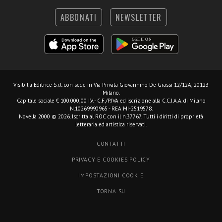
ABBONATI
NEWSLETTER
Visibilia Editrice S.r.l.
con sede in Via Privata Giovannino De Grassi 12/12A, 20123
Milano.
Capitale sociale € 100.000,00 I.V. - C.F./P.IVA ed iscrizione alla C.C.I.A.A. di Milano
N.10269990965 - REA MI-2519578.
Novella 2000 © 2026. Iscritta al ROC con il n.37767. Tutti i diritti di proprietà
letteraria ed artistica riservati.
CONTATTI
PRIVACY E COOKIES POLICY
IMPOSTAZIONI COOKIE
TORNA SU