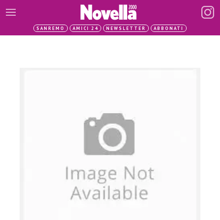
SANREMO
AMICI 24
NEWSLETTER
ABBONATI