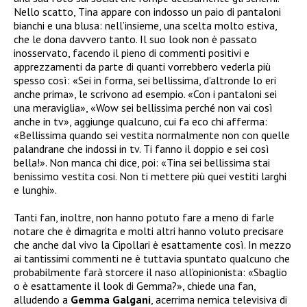
Nello scatto, Tina appare con indosso un paio di pantaloni
bianchi e una blusa: nell’insieme, una scelta molto estiva,
che le dona davvero tanto. Il suo look non è passato
inosservato, facendo il pieno di commenti positivi e
apprezzamenti da parte di quanti vorrebbero vederla più
spesso così: «Sei in forma, sei bellissima, d’altronde lo eri
anche prima», le scrivono ad esempio. «Con i pantaloni sei
una meraviglia», «Wow sei bellissima perché non vai così
anche in tv», aggiunge qualcuno, cui fa eco chi afferma:
«Bellissima quando sei vestita normalmente non con quelle
palandrane che indossi in tv. Ti fanno il doppio e sei così
bella!». Non manca chi dice, poi: «Tina sei bellissima stai
benissimo vestita cosi. Non ti mettere più quei vestiti larghi
e lunghi».
Tanti fan, inoltre, non hanno potuto fare a meno di farle
notare che è dimagrita e molti altri hanno voluto precisare
che anche dal vivo la Cipollari è esattamente così. In mezzo
ai tantissimi commenti ne è tuttavia spuntato qualcuno che
probabilmente farà storcere il naso all’opinionista: «Sbaglio
o è esattamente il look di Gemma?», chiede una fan,
alludendo a
Gemma Galgani
, acerrima nemica televisiva di