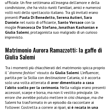
ufficiale. Un fine settimana all’insegna dell’amore e della
condivisione, che ha visto riuniti familiari, amici e numerosi
volti noti dello spettacolo italiano. Tra gli invitati erano
presenti
Paola Di Benedetto, Serena Autieri, Sara
Daniele
nel ruolo di officiante,
Santo Versace
con la
moglie
Francesca De Stefano, Jonathan Kashanian e
Giulia Salemi
, protagonista suo malgrado di un curioso
imprevisto.
Matrimonio Aurora Ramazzotti: la gaffe di
Giulia Salemi
Tra i momenti più chiacchierati del matrimonio spicca proprio
il “
dramma fashion
” vissuto da
Giulia Salemi
. L’influencer,
partita per la Sicilia con destinazione Catania, si è accorta
solo una volta atterrata di
aver dimenticato a casa
l’abito scelto per la cerimonia
. Nella valigia erano presenti
accessori, scarpe e borsa, ma non il vestito principale. Un
errore che avrebbe potuto mettere in crisi chiunque, ma che
Salemi ha trasformato in un episodio da raccontare ai
follower. Costretta a correre ai ripari,
si è recata in una