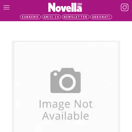
SANREMO
AMICI 24
NEWSLETTER
ABBONATI