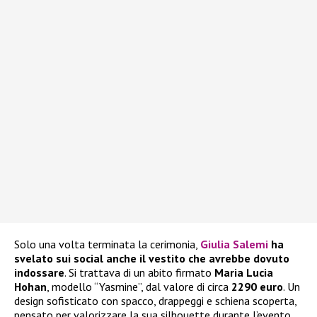
Solo una volta terminata la cerimonia,
Giulia Salemi
ha
svelato sui social anche il vestito che avrebbe dovuto
indossare
. Si trattava di un abito firmato
Maria Lucia
Hohan
, modello “Yasmine”, dal valore di circa
2290 euro
. Un
design sofisticato con spacco, drappeggi e schiena scoperta,
pensato per valorizzare la sua silhouette durante l’evento.