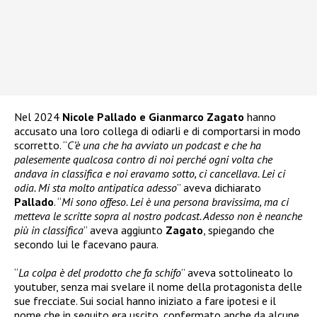
Nel 2024
Nicole Pallado e Gianmarco Zagato
hanno
accusato una loro collega di odiarli e di comportarsi in modo
scorretto. “
C’è una che ha avviato un podcast e che ha
palesemente qualcosa contro di noi perché ogni volta che
andava in classifica e noi eravamo sotto, ci cancellava. Lei ci
odia. Mi sta molto antipatica adesso
” aveva dichiarato
Pallado
. “
Mi sono offeso. Lei è una persona bravissima, ma ci
metteva le scritte sopra al nostro podcast. Adesso non è neanche
più in classifica
” aveva aggiunto
Zagato
, spiegando che
secondo lui le facevano paura.
“
La colpa è del prodotto che fa schifo
” aveva sottolineato lo
youtuber, senza mai svelare il nome della protagonista delle
sue frecciate. Sui social hanno iniziato a fare ipotesi e il
nome che in seguito era uscito, confermato anche da alcune