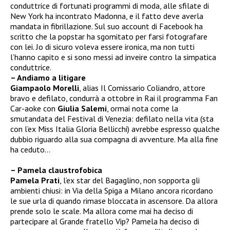
conduttrice di fortunati programmi di moda, alle sfilate di
New York ha incontrato Madonna, e il fatto deve averla
mandata in fibrillazione. Sul suo account di Facebook ha
scritto che la popstar ha sgomitato per farsi fotografare
con lei. Jo di sicuro voleva essere ironica, ma non tutti
l’hanno capito e si sono messi ad inveire contro la simpatica
conduttrice.
– Andiamo a litigare
Giampaolo Morelli
, alias Il Comissario Coliandro, attore
bravo e defilato, condurrà a ottobre in Rai il programma Fan
Car-aoke con
Giulia Salemi
, ormai nota come la
smutandata del Festival di Venezia: defilato nella vita (sta
con l’ex Miss Italia Gloria Bellicchi) avrebbe espresso qualche
dubbio riguardo alla sua compagna di avventure. Ma alla fine
ha ceduto…
– Pamela claustrofobica
Pamela Prati
, l’ex star del Bagaglino, non sopporta gli
ambienti chiusi: in Via della Spiga a Milano ancora ricordano
le sue urla di quando rimase bloccata in ascensore. Da allora
prende solo le scale. Ma allora come mai ha deciso di
partecipare al Grande fratello Vip? Pamela ha deciso di