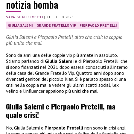
notizia bomba
SARA GUGLIELMETTI
|
31 LUGLIO 2026
GIULIA SALEMI
GRANDE FRATELLO VIP
PIERPAOLO PRETELLI
Giulia Salemi e Pierpaolo Pretelli, altro che crisi: la coppia
più unita che mai.
Sono da anni una delle coppie vip più amate in assoluto.
Stiamo parlando di
Giulia Salemi
e di Pierpaolo Pretelli, che
si sono fidanzati nel 2021 dopo essersi conosciuti all’interno
della casa del Grande Fratello Vip. Quattro anni dopo sono
diventati genitori del piccolo Kian. Si è parlato spesso di una
crisi nella coppia ma, a vedere gli ultimi scatti social, l’ex
velino e l’influencer appaiono più uniti che mai.
Giulia Salemi e Pierpaolo Pretelli, ma
quale crisi!
No, Giulia Salemi e
Piarpaolo Pretelli
non sono in crisi anzi,
la coppia appare più unita che mai e felice della famiglia che