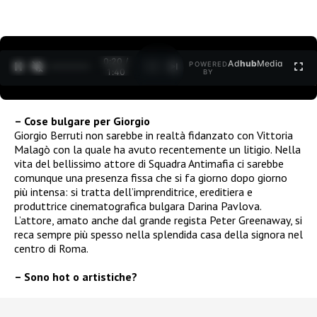
0:21 /
Ad
hub
Media
POWERED
1
/
2
1:40
BY
– Cose bulgare per Giorgio
Giorgio Berruti non sarebbe in realtà fidanzato con Vittoria
Malagò con la quale ha avuto recentemente un litigio. Nella
vita del bellissimo attore di Squadra Antimafia ci sarebbe
comunque una presenza fissa che si fa giorno dopo giorno
più intensa: si tratta dell’imprenditrice, ereditiera e
produttrice cinematografica bulgara Darina Pavlova.
L’attore, amato anche dal grande regista Peter Greenaway, si
reca sempre più spesso nella splendida casa della signora nel
centro di Roma.
– Sono hot o artistiche?