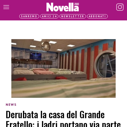
SANREMO
AMICI 24
NEWSLETTER
ABBONATI
NEWS
Derubata la casa del Grande
Fratello: i ladri portano via parte