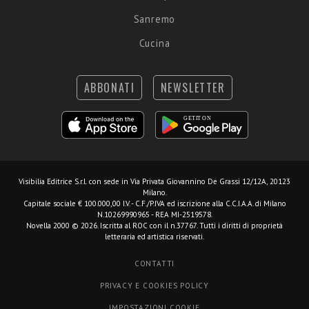
Sanremo
Cucina
ABBONATI
NEWSLETTER
Visibilia Editrice S.r.l.
con sede in Via Privata Giovannino De Grassi 12/12A, 20123
Milano.
Capitale sociale € 100.000,00 I.V. - C.F./P.IVA ed iscrizione alla C.C.I.A.A. di Milano
N.10269990965 - REA MI-2519578.
Novella 2000 © 2026. Iscritta al ROC con il n.37767. Tutti i diritti di proprietà
letteraria ed artistica riservati.
CONTATTI
PRIVACY E COOKIES POLICY
IMPOSTAZIONI COOKIE