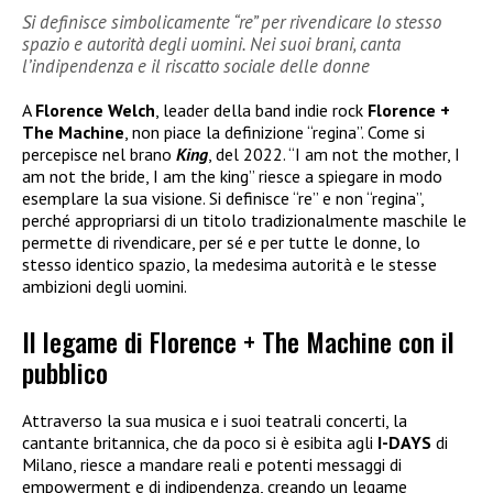
Si definisce simbolicamente “re” per rivendicare lo stesso
spazio e autorità degli uomini. Nei suoi brani, canta
l’indipendenza e il riscatto sociale delle donne
A
Florence Welch
, leader della band indie rock
Florence +
The Machine
, non piace la definizione “regina”. Come si
percepisce nel brano
King
, del 2022. “I am not the mother, I
am not the bride, I am the king” riesce a spiegare in modo
esemplare la sua visione. Si definisce “re” e non “regina”,
perché appropriarsi di un titolo tradizionalmente maschile le
permette di rivendicare, per sé e per tutte le donne, lo
stesso identico spazio, la medesima autorità e le stesse
ambizioni degli uomini.
Il legame di Florence + The Machine con il
pubblico
Attraverso la sua musica e i suoi teatrali concerti, la
cantante britannica, che da poco si è esibita agli
I-DAYS
di
Milano, riesce a mandare reali e potenti messaggi di
empowerment e di indipendenza, creando un legame