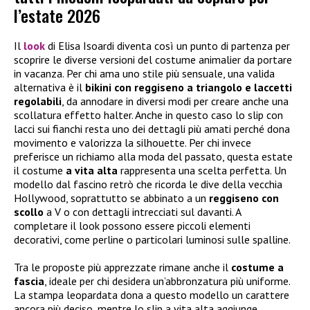
l’estate 2026
Il
look
di Elisa Isoardi diventa così un punto di partenza per
scoprire le diverse versioni del costume animalier da portare
in vacanza. Per chi ama uno stile più sensuale, una valida
alternativa è il
bikini con reggiseno a triangolo e laccetti
regolabili
, da annodare in diversi modi per creare anche una
scollatura effetto halter. Anche in questo caso lo slip con
lacci sui fianchi resta uno dei dettagli più amati perché dona
movimento e valorizza la silhouette. Per chi invece
preferisce un richiamo alla moda del passato, questa estate
il costume
a vita alta
rappresenta una scelta perfetta. Un
modello dal fascino retrò che ricorda le dive della vecchia
Hollywood, soprattutto se abbinato a un
reggiseno con
scollo
a V o con dettagli intrecciati sul davanti. A
completare il look possono essere piccoli elementi
decorativi, come perline o particolari luminosi sulle spalline.
Tra le proposte più apprezzate rimane anche il
costume a
fascia
, ideale per chi desidera un’abbronzatura più uniforme.
La stampa leopardata dona a questo modello un carattere
ancora più deciso, mentre lo slip a vita alta aggiunge