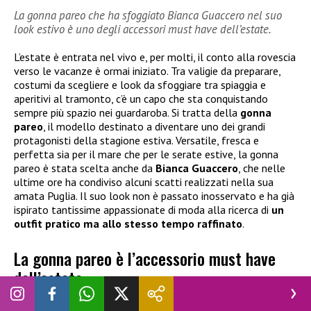
La gonna pareo che ha sfoggiato Bianca Guaccero nel suo
look estivo è uno degli accessori must have dell’estate.
L’estate è entrata nel vivo e, per molti, il conto alla rovescia
verso le vacanze è ormai iniziato. Tra valigie da preparare,
costumi da scegliere e look da sfoggiare tra spiaggia e
aperitivi al tramonto, c’è un capo che sta conquistando
sempre più spazio nei guardaroba. Si tratta della
gonna
pareo
, il modello destinato a diventare uno dei grandi
protagonisti della stagione estiva. Versatile, fresca e
perfetta sia per il mare che per le serate estive, la gonna
pareo è stata scelta anche da
Bianca Guaccero
, che nelle
ultime ore ha condiviso alcuni scatti realizzati nella sua
amata Puglia. Il suo look non è passato inosservato e ha già
ispirato tantissime appassionate di moda alla ricerca di
un
outfit pratico ma allo stesso tempo raffinato
.
La gonna pareo è l’accessorio must have
dell’estate