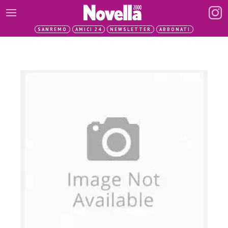
SANREMO
AMICI 24
NEWSLETTER
ABBONATI