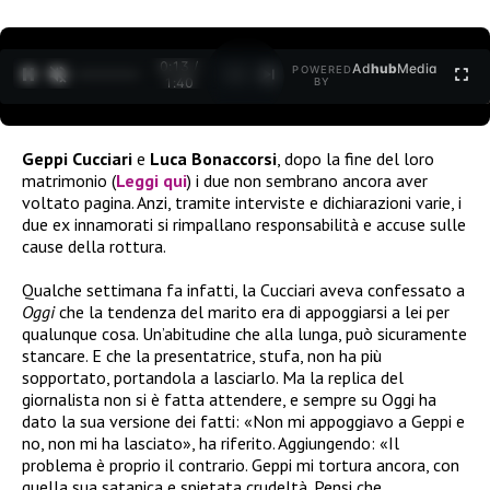
0:15 /
Ad
hub
Media
POWERED
1
/
2
1:40
BY
Geppi Cucciari
e
Luca Bonaccorsi
, dopo la fine del loro
matrimonio (
Leggi qui
) i due non sembrano ancora aver
voltato pagina. Anzi, tramite interviste e dichiarazioni varie, i
due ex innamorati si rimpallano responsabilità e accuse sulle
cause della rottura.
Qualche settimana fa infatti, la Cucciari aveva confessato a
Oggi
che la tendenza del marito era di appoggiarsi a lei per
qualunque cosa. Un’abitudine che alla lunga, può sicuramente
stancare. E che la presentatrice, stufa, non ha più
sopportato, portandola a lasciarlo. Ma la replica del
giornalista non si è fatta attendere, e sempre su Oggi ha
dato la sua versione dei fatti: «Non mi appoggiavo a Geppi e
no, non mi ha lasciato», ha riferito. Aggiungendo: «Il
problema è proprio il contrario. Geppi mi tortura ancora, con
quella sua satanica e spietata crudeltà. Pensi che