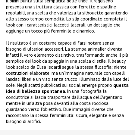
il bikini punta sulla semplicità delle linee. Il reggiseno
presenta una struttura classica con ferretto e spalline
regolabili, una scelta che valorizza la silhouette garantendo
allo stesso tempo comodità. Lo slip coordinato completa il
look con i caratteristici laccetti laterali, un dettaglio che
aggiunge un tocco più femminile e dinamico.
Il risultato è un costume capace di farsi notare senza
bisogno di ulteriori accessori. La stampa animalier diventa
infatti il vero elemento distintivo, trasformando anche il più
semplice dei look da spiaggia in una scelta di stile. Il beauty
look scelto da Elisa Isoardi segue la stessa filosofia: niente
costruzioni elaborate, ma un’immagine naturale con capelli
lasciati liberi e un viso senza trucco, illuminato dalla luce del
sole. Negli scatti pubblicati sui social emerge proprio
questa
idea di bellezza spontanea
. In una fotografia la
conduttrice si lascia trasportare dall’acqua dell’Argentario,
mentre in un’altra posa davanti alla costa rocciosa
guardando verso l’obiettivo. Due immagini diverse che
raccontano la stessa femminilità: sicura, elegante e senza
bisogno di artifici.