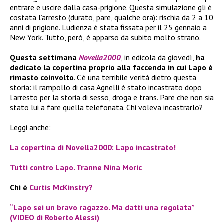
entrare e uscire dalla casa-prigione. Questa simulazione gli è
costata l’arresto (durato, pare, qualche ora): rischia da 2 a 10
anni di prigione. L’udienza è stata fissata per il 25 gennaio a
New York. Tutto, però, è apparso da subito molto strano.
Questa settimana
Novella2000
, in edicola da giovedì,
ha
dedicato la copertina proprio alla faccenda in cui Lapo è
rimasto coinvolto
. C’è una terribile verità dietro questa
storia: il rampollo di casa Agnelli è stato incastrato dopo
l’arresto per la storia di sesso, droga e trans. Pare che non sia
stato lui a fare quella telefonata. Chi voleva incastrarlo?
Leggi anche:
La copertina di Novella2000: Lapo incastrato!
Tutti contro Lapo. Tranne Nina Moric
Chi è
Curtis McKinstry?
“Lapo sei un bravo ragazzo. Ma datti una regolata”
(VIDEO di Roberto Alessi)