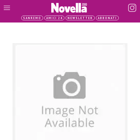
SANREMO
AMICI 24
NEWSLETTER
ABBONATI