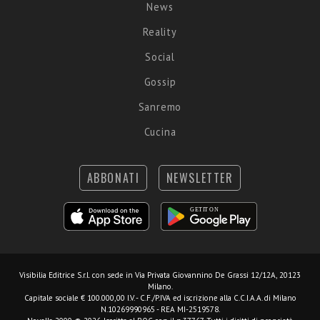
News
Reality
Social
Gossip
Sanremo
Cucina
ABBONATI
NEWSLETTER
Visibilia Editrice S.r.l.
con sede in Via Privata Giovannino De Grassi 12/12A, 20123
Milano.
Capitale sociale € 100.000,00 I.V. - C.F./P.IVA ed iscrizione alla C.C.I.A.A. di Milano
N.10269990965 - REA MI-2519578.