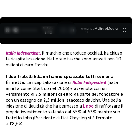
0:12 /
Ad
hub
Media
POWERED
1
/
2
1:40
BY
Italia Independent
,
il marchio che produce occhiali, ha chiuso
la ricapitalizzazione. Nelle sue tasche sono arrivati ben 10
milioni di euro freschi.
I due fratelli Elkann hanno spiazzato tutti con una
firmetta.
La ricapitalizzazione di
Italia Independent
(nata
anni fa come Start up nel 2006) è avvenuta con un
versamento di
7,5 milioni di euro
da parte del fondatore e
con un assegno da
2,5 milioni
staccato da John. Una bella
iniezione di liquidità che ha permesso a
Lapo
di rafforzare il
proprio investimento salendo dal 55% al 63% mentre suo
fratello John (Presidente di Fiat Chrysler) si è fermato
all’8,6%.