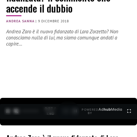
accende il dubbio
ANDREA SANNA
|
9 DICEMBRE 2018
Andrea Zaro è il nuovo fidanzato di Lara Zorzetto? Non
conosciamo nulla di lui, ma siamo comunque andati a
capire…
0:27 /
Ad
hub
Media
POWERED
1
/
2
1:40
BY