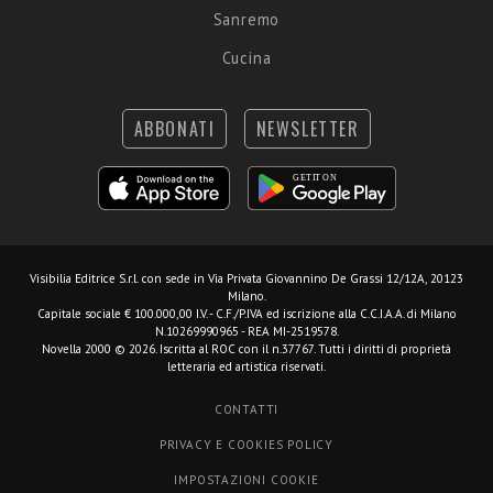
Sanremo
Cucina
ABBONATI
NEWSLETTER
Visibilia Editrice S.r.l.
con sede in Via Privata Giovannino De Grassi 12/12A, 20123
Milano.
Capitale sociale € 100.000,00 I.V. - C.F./P.IVA ed iscrizione alla C.C.I.A.A. di Milano
N.10269990965 - REA MI-2519578.
Novella 2000 © 2026. Iscritta al ROC con il n.37767. Tutti i diritti di proprietà
letteraria ed artistica riservati.
CONTATTI
PRIVACY E COOKIES POLICY
IMPOSTAZIONI COOKIE