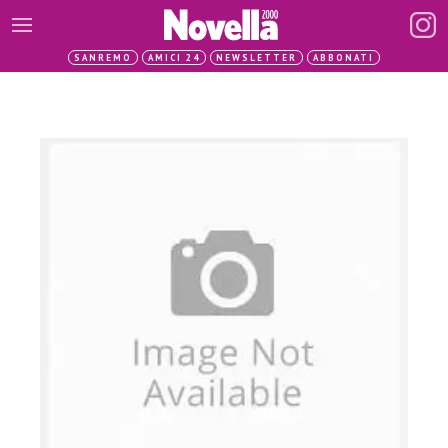
SANREMO
AMICI 24
NEWSLETTER
ABBONATI