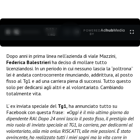
0:12 /
Ad
hub
Media
POWERED
1
/
2
1:40
BY
Dopo anni in prima linea nell’azienda di viale Mazzini,
Federica Balestrieri
ha deciso di mollare tutto
licenziandosi. In un periodo in cui nessuno lascia la “poltrona”
lei è andata controcorrente rinunciando, addirittura, al posto
fisso al Tg1 e ad una carriera piena di successi. Tutto questo
solo per dedicarsi agli altri e al volontariato. Cambiando
totalmente vita.
L’ ex inviata speciale del
Tg1,
ha annunciato tutto su
Facebook con questa frase:
«
Oggi è il mio ultimo giorno da
dipendente RAI. Dopo 24 anni lascio il posto fisso, il prestigio del
mio ruolo di inviato speciale al TG1, la carriera, per dedicarmi al
volontariato, alla mia onlus RISCATTI, alle mie passioni. Ė stato
avvincente, ho realizzato tutti i miei sogni ma la vita corre in