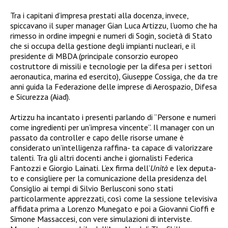
Tra i capitani d’impresa prestati alla docenza, invece,
spiccavano il super manager Gian Luca Artizzu, l’uomo che ha
rimesso in ordine impegni e numeri di Sogin, società di Stato
che si occupa della gestione degli impianti nucleari, e il
presidente di MBDA (principale consorzio europeo
costruttore di missili e tecnologie per la difesa per i settori
aeronautica, marina ed esercito), Giuseppe Cossiga, che da tre
anni guida la Federazione delle imprese di Aerospazio, Difesa
e Sicurezza (Aiad).
Artizzu ha incantato i presenti parlando di “Persone e numeri
come ingredienti per un’impresa vincente”. Il manager con un
passato da controller e capo delle risorse umane è
considerato un’intelligenza raffina- ta capace di valorizzare
talenti. Tra gli altri docenti anche i giornalisti Federica
Fantozzi e Giorgio Lainati. L’ex firma dell’
Unità
e l’ex deputa-
to e consigliere per la comunicazione della presidenza del
Consiglio ai tempi di Silvio Berlusconi sono stati
particolarmente apprezzati, così come la sessione televisiva
affidata prima a Lorenzo Munegato e poi a Giovanni Cioffi e
Simone Massaccesi, con vere simulazioni di interviste.