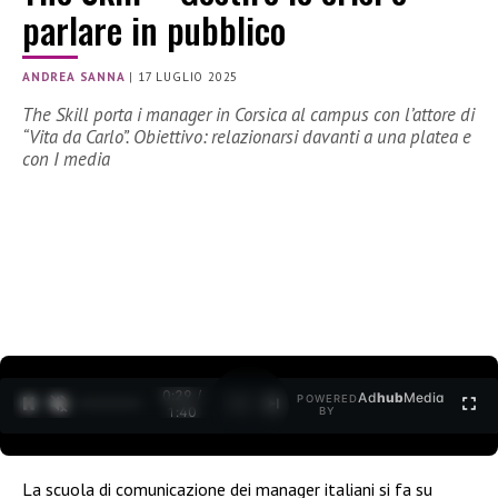
parlare in pubblico
ANDREA SANNA
|
17 LUGLIO 2025
The Skill porta i manager in Corsica al campus con l’attore di
“Vita da Carlo”. Obiettivo: relazionarsi davanti a una platea e
con I media
0:30 /
Ad
hub
Media
POWERED
1
/
2
1:40
BY
La scuola di comunicazione dei manager italiani si fa su