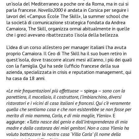
un’isola del Mediterraneo a poche ore da Roma, ma in cui si
parla francese.
Novella2000
è andata in Corsica per seguire i
lavori del «Campus École The Skill», la summer school che
la società di comunicazione strategica fondata da Andrea
Camaiora, The Skill, organizza ormai abitualmente in quelle
che i greci avevano ribattezzato l’isola della bellezza.
L’idea di un corso all’estero per manager italiani l’ha avuta
proprio Camaiora. Il Ceo di The Skill ha il suo buen retiro in
quest’isola, dove trascorre alcuni mesi all’anno, i più dei quali
con la famiglia. Qui ha sede l’ufficio francese della sua
azienda, specializzata in crisis e reputation management, qui
ha casa da 18 anni.
«Le mie frequentazioni più affettuose
– spiega –
sono con la
panettiera, il macellaio, il costruttore, l’imbianchino, diversi
ristoratori e i vicini di casa italiani e francesi. Qui c’è veramente
quella che sentiamo casa e che non esisterebbe se non fosse per
merito di mia mamma, Carla, e di mia moglie, Ylenia»
. E
aggiunge:
«Tutto nasce dal genio e dall’intraprendenza di mia
madre e dalla costanza dei miei genitori. Non a caso Ylenia ha
voluto battezzare la nostra casa ‘Villa Carla’ (il nome della