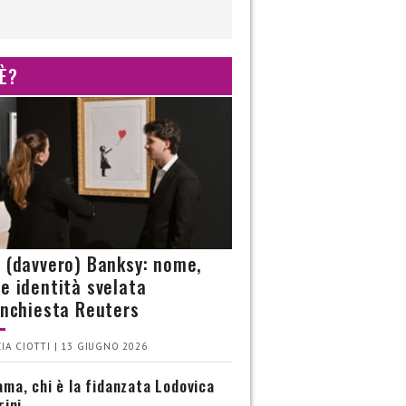
 È?
è (davvero) Banksy: nome,
 e identità svelata
’inchiesta Reuters
IA CIOTTI | 13 GIUGNO 2026
ma, chi è la fidanzata Lodovica
rini