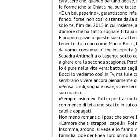
carattere che, quando parlano decise,
le forme (che la Chiatti ha, pure tutte
«È un bel peperino», garantiscono inf
fondo, forse, non così distante dalla 
solo te, film del 2015 in cui, insieme,
d’amore che ha fatto sognare l’Italia i
E proprio grazie a queste sue caratteris
tener testa a uno come Marco Bocci, t
da uomo “consumato” che interpreta (
Squadra Antimafi a o l’agente sotto cop
a girare ora la seconda stagione). Perc
lo è pure nella vita vera: battuta tag
Bocci lo vediamo così in Tv, ma lui è co
sembrano vivere ancora pienamente quel 
«Pensa, credi, sogna e osa», scrive lei
suo marito.
«Sempre insieme», l’altro post accanto 
commento di lei a uno scatto in cui com
caldi e appagati.
Non meno romantici i post che scrive M
«L’amore che ti strappa i capelli». Poi n
Insomma, ardono, si vede e lo fanno v
famiglia, cioè per Enea, loro primo fig