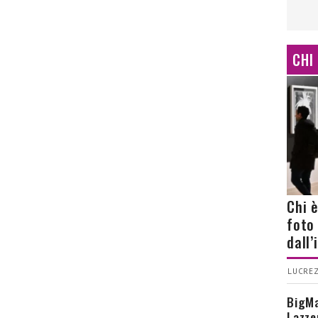
CHI
Chi 
foto
dall
LUCREZ
BigMa
Lazze