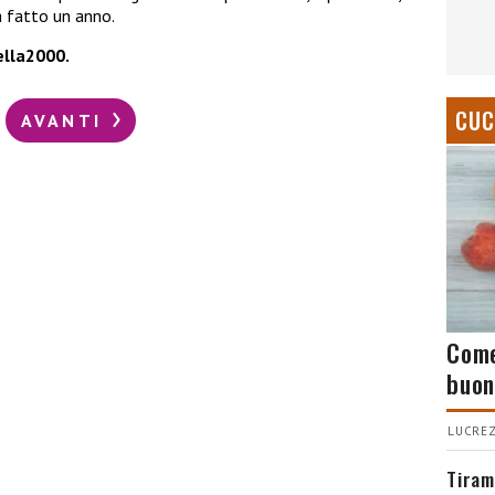
a fatto un anno.
vella2000.
CUC
AVANTI
Come
buon
LUCREZ
Tiram