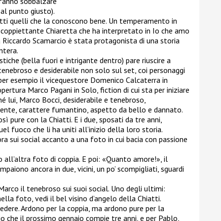
 fanno sobbalzare
 al punto giusto).
atti quelli che la conoscono bene. Un temperamento in
scoppiettante Chiaretta che ha interpretato in Io che amo
 a Riccardo Scamarcio è stata protagonista di una storia
ntera.
tiche (bella fuori e intrigante dentro) pare riuscire a
enebroso e desiderabile non solo sul set, coi personaggi
per esempio il vicequestore Domenico Calcaterra in
ertura Marco Pagani in Solo, fiction di cui sta per iniziare
hé lui, Marco Bocci, desiderabile e tenebroso,
liente, carattere fumantino, aspetto da bello e dannato.
sì pure con la Chiatti. E i due, sposati da tre anni,
fuoco che li ha uniti all’inizio della loro storia.
 ora sui social accanto a una foto in cui bacia con passione
all’altra foto di coppia. E poi: «Quanto amore!», il
paiono ancora in due, vicini, un po’ scompigliati, sguardi
arco il tenebroso sui suoi social. Uno degli ultimi:
ella foto, vedi il bel visino d’angelo della Chiatti.
edere. Ardono per la coppia, ma ardono pure per la
lio che il prossimo gennaio compie tre anni, e per Pablo,