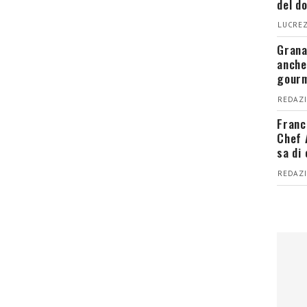
del d
LUCREZ
Grana
anche
gour
REDAZI
Franc
Chef 
sa di
REDAZI