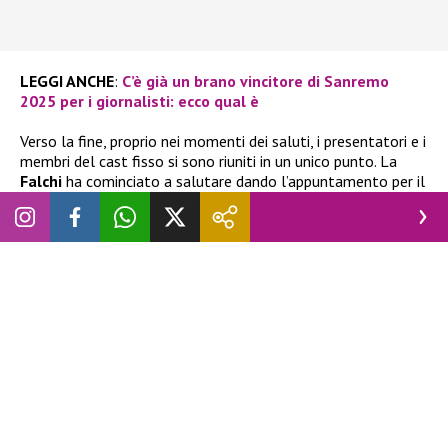
LEGGI ANCHE
:
C’è già un brano vincitore di Sanremo
2025 per i giornalisti: ecco qual è
Verso la fine, proprio nei momenti dei saluti, i presentatori e i
membri del cast fisso si sono riuniti in un unico punto. La
Falchi
ha cominciato a salutare dando l’appuntamento per il
giorno dopo quando, all’improvviso,
la sua voce ha iniziato
a vacillare affievolendosi
.