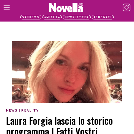
SANREMO
AMICI 24
NEWSLETTER
ABBONATI
NEWS
|
REALITY
Laura Forgia lascia lo storico
programma I Fatti Vostri