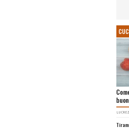
CUC
Come
buon
LUCREZ
Tiram