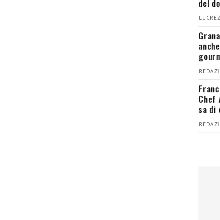
del d
LUCREZ
Grana
anche
gour
REDAZI
Franc
Chef 
sa di
REDAZI