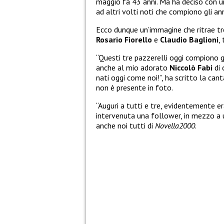
maggio fa 43 anni. Ma ha deciso con u
ad altri volti noti che compiono gli an
Ecco dunque un’immagine che ritrae tre
Rosario Fiorello
e
Claudio Baglioni
,
“Questi tre pazzerelli oggi compiono gl
anche al mio adorato
Niccolò Fabi
di 
nati oggi come noi!”, ha scritto la ca
non è presente in foto.
“Auguri a tutti e tre, evidentemente e
intervenuta una follower, in mezzo a un
anche noi tutti di
Novella2000
.