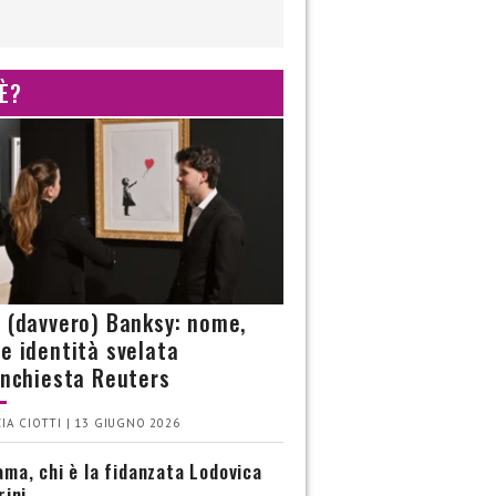
 È?
è (davvero) Banksy: nome,
 e identità svelata
’inchiesta Reuters
IA CIOTTI | 13 GIUGNO 2026
ma, chi è la fidanzata Lodovica
rini