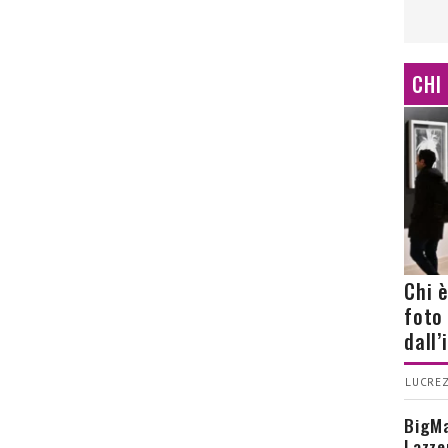
CHI
Chi 
foto
dall
LUCREZ
BigMa
Lazze