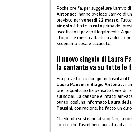
Poche ore fa, per suggellare l’arrivo d
Antonacci
hanno svelato l’arrivo di u
previsto per
venerdì 22 marzo
. Tutta
singolo
è finito in
rete
prima del previ
ascoltato il pezzo illegalmente. A qu
sfogo si è messa alla ricerca dei colpe
Scopriamo cosa è accaduto.
Il nuovo singolo di Laura Pa
la cantante va su tutte le fu
Era prevista tra due giorni l’uscita uffi
Laura Pausini
e
Biagio Antonacci
, c
ore fa qualcuno ha pensato bene di far
sui social. La canzone è infatti arrivat
punto, così, ha informato
Laura
della
Pausini
, con ragione, ha fatto un duro 
Chiedendo sostegno ai suoi fan, la roma
coloro che l’avrebbero aiutata ad acciu