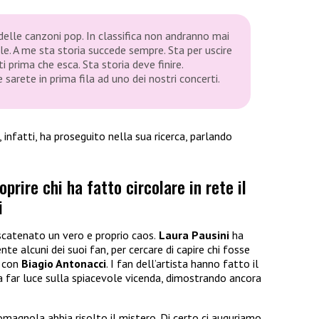
delle canzoni pop. In classifica non andranno mai
le. A me sta storia succede sempre. Sta per uscire
i prima che esca. Sta storia deve finire.
rete in prima fila ad uno dei nostri concerti.
, infatti, ha proseguito nella sua ricerca, parlando
prire chi ha fatto circolare in rete il
i
scatenato un vero e proprio caos.
Laura Pausini
ha
te alcuni dei suoi fan, per cercare di capire chi fosse
con
Biagio Antonacci
. I fan dell’artista hanno fatto il
 a far luce sulla spiacevole vicenda, dimostrando ancora
magnola abbia risolto il mistero. Di certo ci auguriamo