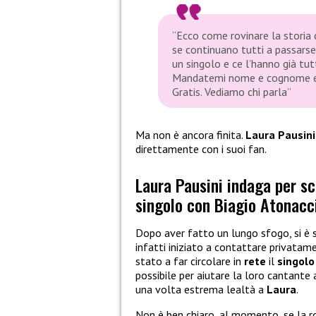
“Ecco come rovinare la storia 
se continuano tutti a passarse
un singolo e ce l’hanno già tutt
Mandatemi nome e cognome e sa
Gratis. Vediamo chi parla”
Ma non è ancora finita.
Laura Pausini
direttamente con i suoi fan.
Laura Pausini indaga per sco
singolo con Biagio Atonacc
Dopo aver fatto un lungo sfogo, si è 
infatti iniziato a contattare privatamen
stato a far circolare in
rete
il
singolo
possibile per aiutare la loro cantante
una volta estrema lealtà a
Laura
.
Non è ben chiaro, al momento, se la ro