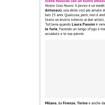
scene musicali con un nuovo emoz
Nostra Casa Nuova
. Il pezzo è un ined
Antonacci
, una delle voci più amate 
ben 25 anni. Qualcosa, però, non è and
tirato un brutto scherzo ai due artisti
Tuttavia quando
Laura Pausini
è venu
le furie
, facendo un lungo sfogo e met
accaduto e le sue parole.
Milano
, da
Firenze
,
Torino
e anche d