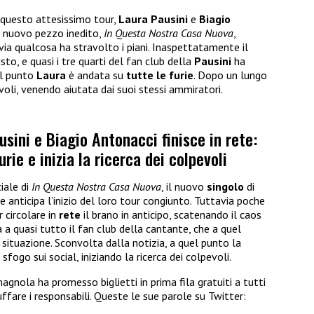
i questo attesissimo tour,
Laura Pausini
e
Biagio
n nuovo pezzo inedito,
In Questa Nostra Casa Nuova
,
via qualcosa ha stravolto i piani. Inaspettatamente il
sto, e quasi i tre quarti del fan club della
Pausini
ha
el punto
Laura
è andata su
tutte le furie
. Dopo un lungo
voli, venendo aiutata dai suoi stessi ammiratori.
usini e Biagio Antonacci finisce in rete:
rie e inizia la ricerca dei colpevoli
ciale di
In Questa Nostra Casa Nuova
, il nuovo
singolo
di
he anticipa l’inizio del loro tour congiunto. Tuttavia poche
 circolare in
rete
il brano in anticipo, scatenando il caos
a a quasi tutto il fan club della cantante, che a quel
 situazione. Sconvolta dalla notizia, a quel punto la
sfogo sui social, iniziando la ricerca dei colpevoli.
gnola ha promesso biglietti in prima fila gratuiti a tutti
ffare i responsabili. Queste le sue parole su Twitter: