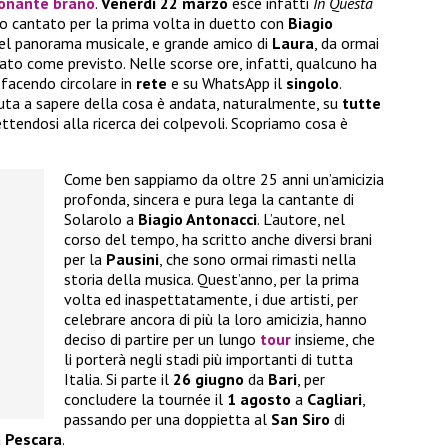
ionante brano
.
Venerdì 22 marzo
esce infatti
In Questa
ito cantato per la prima volta in duetto con
Biagio
del panorama musicale, e grande amico di
Laura
, da ormai
ato come previsto. Nelle scorse ore, infatti, qualcuno ha
, facendo circolare in
rete
e su WhatsApp il
singolo
.
ta a sapere della cosa è andata, naturalmente, su
tutte
tendosi alla ricerca dei colpevoli. Scopriamo cosa è
Come ben sappiamo da oltre 25 anni un’amicizia
profonda, sincera e pura lega la cantante di
Solarolo a
Biagio Antonacci
. L’autore, nel
corso del tempo, ha scritto anche diversi brani
per la
Pausini
, che sono ormai rimasti nella
storia della musica. Quest’anno, per la prima
volta ed inaspettatamente, i due artisti, per
celebrare ancora di più la loro amicizia, hanno
deciso di partire per un lungo
tour
insieme, che
li porterà negli stadi più importanti di tutta
Italia. Si parte il
26 giugno
da
Bari
, per
concludere la tournée il
1 agosto
a
Cagliari
,
passando per una doppietta al
San Siro
di
a
Pescara
.