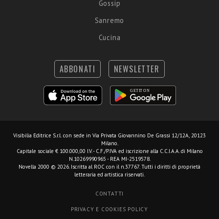
Gossip
Sanremo
Cucina
ABBONATI
NEWSLETTER
Visibilia Editrice S.r.l.
con sede in Via Privata Giovannino De Grassi 12/12A, 20123
Milano.
Capitale sociale € 100.000,00 I.V. - C.F./P.IVA ed iscrizione alla C.C.I.A.A. di Milano
N.10269990965 - REA MI-2519578.
Novella 2000 © 2026. Iscritta al ROC con il n.37767. Tutti i diritti di proprietà
letteraria ed artistica riservati.
CONTATTI
PRIVACY E COOKIES POLICY