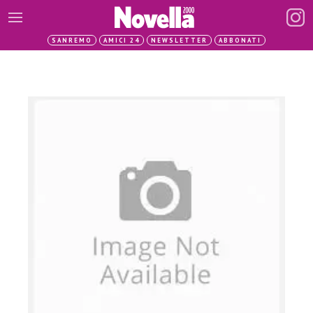
SANREMO
AMICI 24
NEWSLETTER
ABBONATI