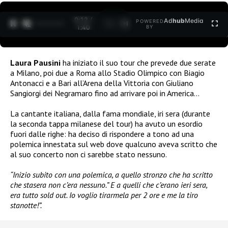
0:12 /
Ad
hub
Media
POWERED
1
/
2
1:40
BY
Laura Pausini
ha iniziato il suo tour che prevede due serate
a Milano, poi due a Roma allo Stadio Olimpico con Biagio
Antonacci e a Bari all’Arena della Vittoria con Giuliano
Sangiorgi dei Negramaro fino ad arrivare poi in America…
La cantante italiana, dalla fama mondiale, iri sera (durante
la seconda tappa milanese del tour) ha avuto un esordio
fuori dalle righe: ha deciso di rispondere a tono ad una
polemica innestata sul web dove qualcuno aveva scritto che
al suo concerto non ci sarebbe stato nessuno.
“Inizio subito con una polemica, a quello stronzo che ha scritto
che stasera non c’era nessuno.” E a quelli che c’erano ieri sera,
era tutto sold out. Io voglio tirarmela per 2 ore e me la tiro
stanotte!”.