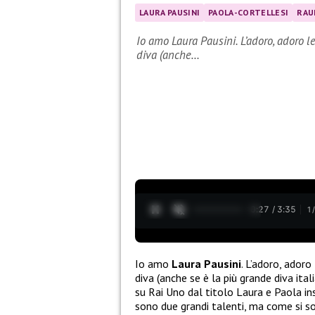
LAURA PAUSINI
PAOLA-CORTELLESI
RAU
Io amo Laura Pausini. L’adoro, adoro l
diva (anche…
0:28 / 3:35
1
Io amo
Laura Pausini
. L’adoro, adoro
diva (anche se è la più grande diva ita
su Rai Uno dal titolo Laura e Paola i
sono due grandi talenti, ma come si so