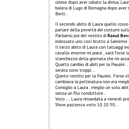
cinese dopo aver rubato la divisa, Lau
balera di Lugo di Romagna dopo aver ru
Berti…
Il secondo abito di Laura quello rosso
parlare della povertà dei costumi sulla
Parliamo poi del vestito di
Raoul Bov
indossato uno così brutto a Sanrem
Il terzo abito di Laura con tatuaggi in
cavallo enorme mi piace , sarà forse l
stanchezza della giornata che mi assa
Quarto cambio di abiti per la Pausini 
serata sono troppi….
Quinto vestito per la Pausini.. Forse s
cambiava la pettinatura non era megl
Consiglio a Laura , meglio un solo abit
senza un filo conduttore…
Voto …. Laura rimandata a venerdì pr
Show pazzesco voto 10 20 30…