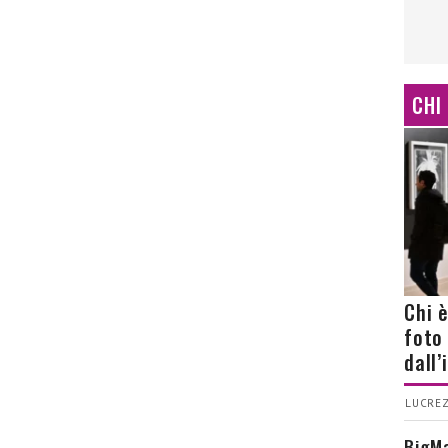
CHI
Chi 
foto
dall
LUCREZ
BigMa