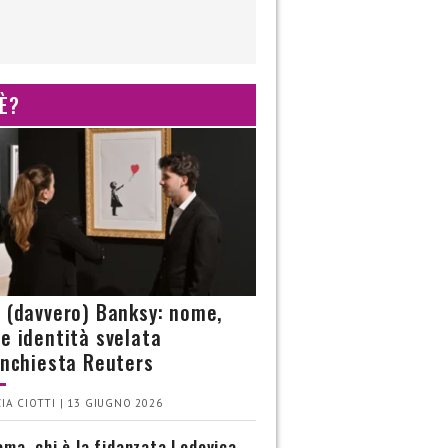
 È?
è (davvero) Banksy: nome,
 e identità svelata
’inchiesta Reuters
IA CIOTTI | 13 GIUGNO 2026
ma, chi è la fidanzata Lodovica