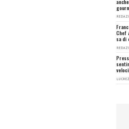
anche
gour
REDAZI
Franc
Chef 
sa di
REDAZI
Press
senti
veloci
LUCREZ