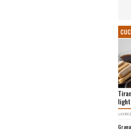
CUC
Tira
light
LUCREZ
Grana