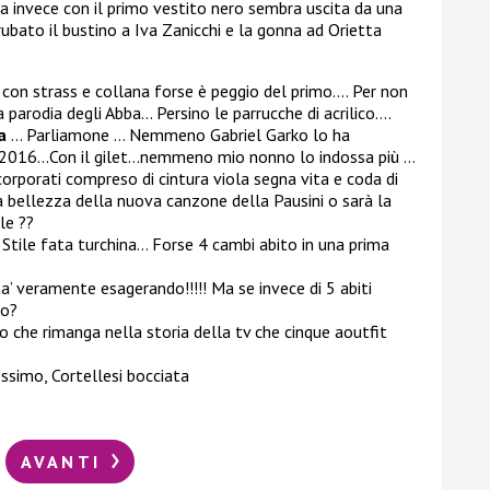
ra invece con il primo vestito nero sembra uscita da una
bato il bustino a Iva Zanicchi e la gonna ad Orietta
 con strass e collana forse è peggio del primo….
Per non
 parodia degli Abba… Persino le parrucche di acrilico….
a
… Parliamone … Nemmeno Gabriel Garko lo ha
o 2016…
Con il gilet…nemmeno mio nonno lo indossa più …
corporati compreso di cintura viola segna vita e coda di
a bellezza della nuova canzone della Pausini o sarà la
le ??
… Stile fata turchina… Forse 4 cambi abito in una prima
ta’ veramente esagerando!!!!! Ma se invece di 5 abiti
io?
o che rimanga nella storia della tv che cinque aoutfit
ossimo,
Cortellesi bocciata
AVANTI