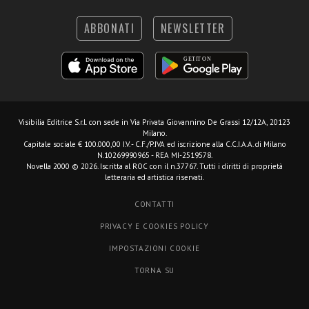
ABBONATI
NEWSLETTER
Visibilia Editrice S.r.l.
con sede in Via Privata Giovannino De Grassi 12/12A, 20123
Milano.
Capitale sociale € 100.000,00 I.V. - C.F./P.IVA ed iscrizione alla C.C.I.A.A. di Milano
N.10269990965 - REA MI-2519578.
Novella 2000 © 2026. Iscritta al ROC con il n.37767. Tutti i diritti di proprietà
letteraria ed artistica riservati.
CONTATTI
PRIVACY E COOKIES POLICY
IMPOSTAZIONI COOKIE
TORNA SU