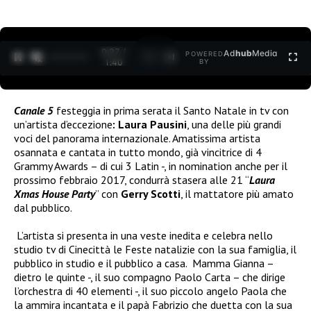
0:28 /
Ad
hub
Media
POWERED
1
/
2
1:40
BY
Canale 5
festeggia in prima serata il Santo Natale in tv con
un’artista d’eccezione
: Laura Pausini
, una delle più grandi
voci del panorama internazionale. Amatissima artista
osannata e cantata in tutto mondo, già vincitrice di 4
Grammy Awards – di cui 3 Latin -, in nomination anche per il
prossimo febbraio 2017, condurrà stasera alle 21 “
Laura
Xmas House Party
” con
Gerry Scotti
, il mattatore più amato
dal pubblico.
L’artista si presenta in una veste inedita e celebra nello
studio tv di Cinecittà le Feste natalizie con la sua famiglia, il
pubblico in studio e il pubblico a casa. Mamma Gianna –
dietro le quinte -, il suo compagno Paolo Carta – che dirige
l’orchestra di 40 elementi -, il suo piccolo angelo Paola che
la ammira incantata e il papà Fabrizio che duetta con la sua