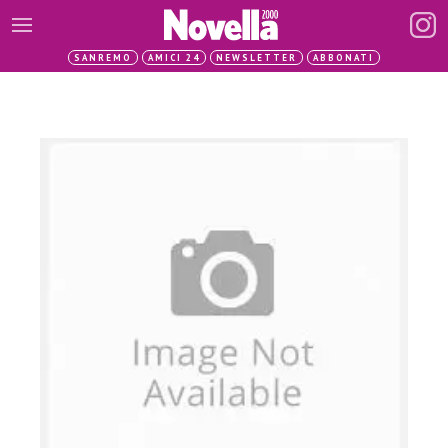
SANREMO
AMICI 24
NEWSLETTER
ABBONATI