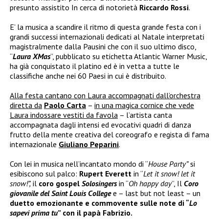
presunto assistito In cerca di notorietà
Riccardo Rossi
.
E’ la musica a scandire il ritmo di questa grande festa con i
grandi successi internazionali dedicati al Natale interpretati
magistralmente dalla Pausini che con il suo ultimo disco,
“
Laura XMas
”, pubblicato su etichetta Atlantic Warner Music,
ha già conquistato il platino ed è in vetta a tutte le
classifiche anche nei 60 Paesi in cui è distribuito.
Alla festa cantano con Laura accompagnati dall’orchestra
diretta da
Paolo Carta
–
in una magica cornice che vede
Laura indossare vestiti da favola
– l’artista canta
accompagnata dagli intensi ed evocativi quadri di danza
frutto della mente creativa del coreografo e regista di fama
internazionale
Giuliano Peparini
.
Con lei in musica nell’incantato mondo di “
House Party”
si
esibiscono sul palco:
Rupert Everett
in “
Let it snow! let it
snow!”,
il
coro gospel
Solosingers
in “
Oh happy day
”, Il
Coro
giovanile del Saint Louis College
e – last but not least – un
duetto emozionante e commovente sulle note di “
Lo
sapevi prima tu
” con il papà Fabrizio.