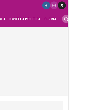
OLA
NOVELLA POLITICA
CUCINA