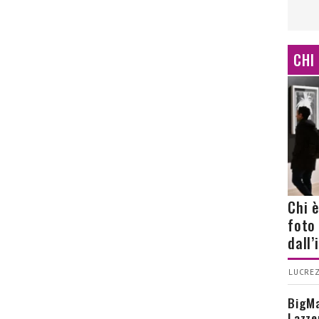
CHI
Chi 
foto
dall
LUCREZ
BigMa
Lazze