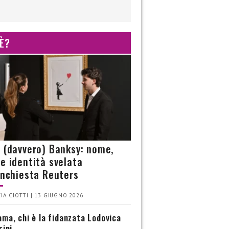
 È?
è (davvero) Banksy: nome,
 e identità svelata
’inchiesta Reuters
IA CIOTTI | 13 GIUGNO 2026
ma, chi è la fidanzata Lodovica
rini