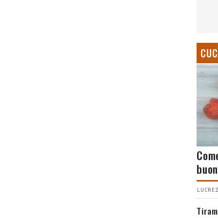
CUC
Come
buon
LUCREZ
Tiram