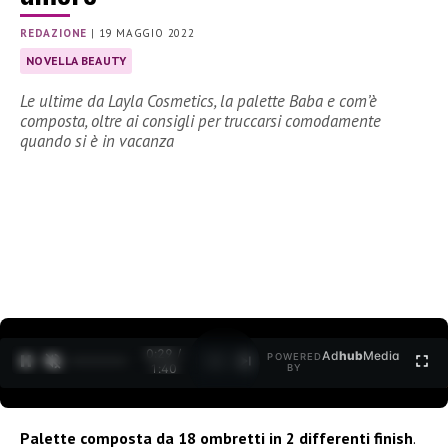
REDAZIONE
|
19 MAGGIO 2022
NOVELLA BEAUTY
Le ultime da Layla Cosmetics, la palette Baba e com’è
composta, oltre ai consigli per truccarsi comodamente
quando si è in vacanza
0:30 /
Ad
hub
Media
POWERED
1
/
2
1:40
BY
Palette composta da 18 ombretti in 2 differenti finish
.