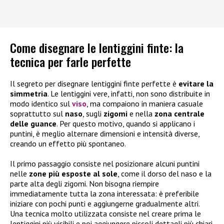
Come disegnare le lentiggini finte: la
tecnica per farle perfette
Il segreto per disegnare lentiggini finte perfette è
evitare la
simmetria
. Le lentiggini vere, infatti, non sono distribuite in
modo identico sul
viso
, ma compaiono in maniera casuale
soprattutto sul
naso
, sugli
zigomi
e nella
zona centrale
delle guance
. Per questo motivo, quando si applicano i
puntini, è meglio alternare dimensioni e intensità diverse,
creando un effetto più spontaneo.
Il primo passaggio consiste nel posizionare alcuni puntini
nelle
zone più esposte al sole
, come il dorso del naso e la
parte alta degli zigomi. Non bisogna riempire
immediatamente tutta la zona interessata: è preferibile
iniziare con pochi punti e aggiungerne gradualmente altri.
Una tecnica molto utilizzata consiste nel creare prima le
lentiggini più visibili e poi aggiungere piccoli dettagli più chiari