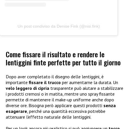
Un post condiviso da Denise Fink (@nisi.fink)
Come fissare il risultato e rendere le
lentiggini finte perfette per tutto il giorno
Dopo aver completato il disegno delle lentiggini, è
importante
fissare il trucco
per aumentarne la durata. Un
velo leggero di cipria
trasparente può aiutare a stabilizzare
i prodotti cremosi o in matita, mentre uno spray fissante
permette di mantenere il make-up uniforme anche dopo
diverse ore. Bisogna però applicare questi prodotti
senza
esagerare
, perché una quantità eccessiva potrebbe
attenuare l’effetto naturale delle lentiggini.
Per un look ancora più realistico si può aggiungere un
tocco