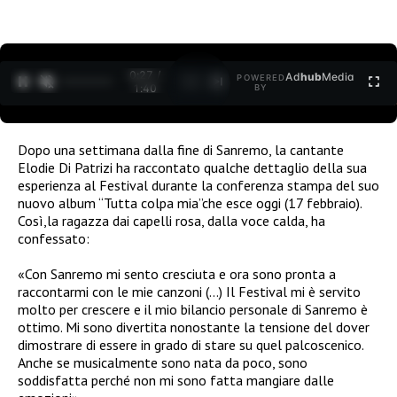
0:27 /
Ad
hub
Media
POWERED
1
/
2
1:40
BY
Dopo una settimana dalla fine di Sanremo, la cantante
Elodie Di Patrizi ha raccontato qualche dettaglio della sua
esperienza al Festival durante la conferenza stampa del suo
nuovo album “Tutta colpa mia”che esce oggi (17 febbraio).
Così,la ragazza dai capelli rosa, dalla voce calda, ha
confessato:
«
Con Sanremo mi sento cresciuta e ora sono pronta a
raccontarmi con le mie canzoni (…)
Il Festival mi è servito
molto per crescere e il mio bilancio personale di Sanremo è
ottimo. Mi sono divertita nonostante la tensione del dover
dimostrare di essere in grado di stare su quel palcoscenico.
Anche se musicalmente sono nata da poco, sono
soddisfatta perché non mi sono fatta mangiare dalle