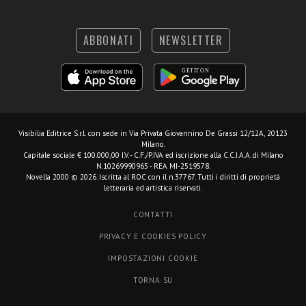
ABBONATI
NEWSLETTER
Visibilia Editrice S.r.l.
con sede in Via Privata Giovannino De Grassi 12/12A, 20123
Milano.
Capitale sociale € 100.000,00 I.V. - C.F./P.IVA ed iscrizione alla C.C.I.A.A. di Milano
N.10269990965 - REA MI-2519578.
Novella 2000 © 2026. Iscritta al ROC con il n.37767. Tutti i diritti di proprietà
letteraria ed artistica riservati.
CONTATTI
PRIVACY E COOKIES POLICY
IMPOSTAZIONI COOKIE
TORNA SU