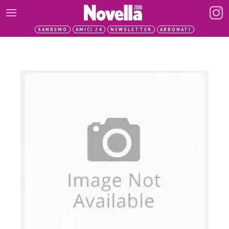
SANREMO
AMICI 24
NEWSLETTER
ABBONATI