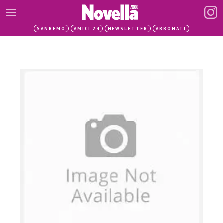
SANREMO
AMICI 24
NEWSLETTER
ABBONATI