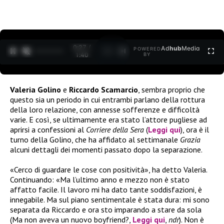
0:27 /
Ad
hub
Media
POWERED
1
/
2
1:40
BY
Valeria Golino
e
Riccardo Scamarcio
, sembra proprio che
questo sia un periodo in cui entrambi parlano della rottura
della loro relazione, con annesse sofferenze e difficoltà
varie. E così, se ultimamente era stato l’attore pugliese ad
aprirsi a confessioni al
Corriere della Sera
(
Leggi qui
), ora è il
turno della Golino, che ha affidato al settimanale
Grazia
alcuni dettagli dei momenti passato dopo la separazione.
«Cerco di guardare le cose con positività», ha detto Valeria.
Continuando: «Ma l’ultimo anno e mezzo non è stato
affatto facile. Il lavoro mi ha dato tante soddisfazioni, è
innegabile. Ma sul piano sentimentale è stata dura: mi sono
separata da Riccardo e ora sto imparando a stare da sola
(Ma non aveva un nuovo boyfriend?,
Leggi qui
,
ndr
). Non è