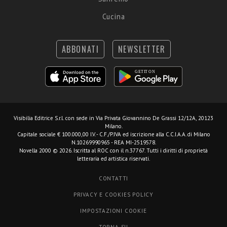
Cucina
ABBONATI
NEWSLETTER
Visibilia Editrice S.r.l.
con sede in Via Privata Giovannino De Grassi 12/12A, 20123
Milano.
Capitale sociale € 100.000,00 I.V. - C.F./P.IVA ed iscrizione alla C.C.I.A.A. di Milano
N.10269990965 - REA MI-2519578.
Novella 2000 © 2026. Iscritta al ROC con il n.37767. Tutti i diritti di proprietà
letteraria ed artistica riservati.
CONTATTI
PRIVACY E COOKIES POLICY
IMPOSTAZIONI COOKIE