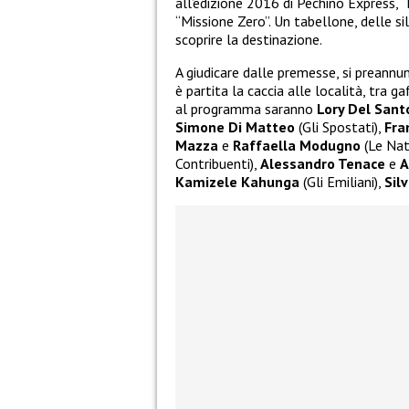
all’edizione 2016 di Pechino Express, “
“Missione Zero”. Un tabellone, delle si
scoprire la destinazione.
A giudicare dalle premesse, si preannu
è partita la caccia alle località, tra ga
al programma saranno
Lory Del Sant
Simone Di Matteo
(Gli Spostati),
Fra
Mazza
e
Raffaella Modugno
(Le Nat
Contribuenti),
Alessandro Tenace
e
A
Kamizele Kahunga
(Gli Emiliani),
Sil