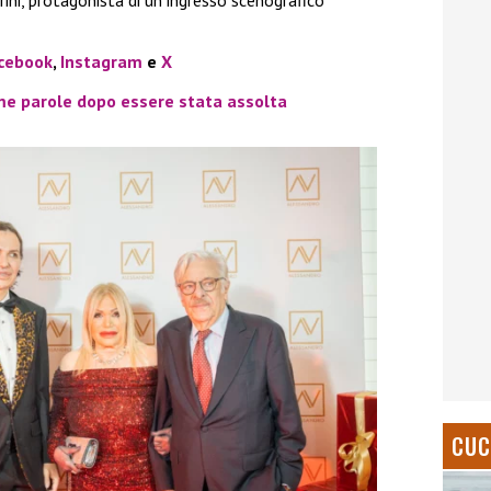
arini, protagonista di un ingresso scenografico
cebook
,
Instagram
e
X
ime parole dopo essere stata assolta
CUC