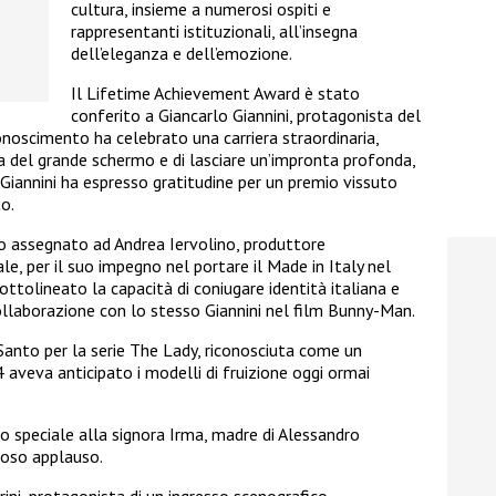
cultura, insieme a numerosi ospiti e
rappresentanti istituzionali, all’insegna
dell’eleganza e dell’emozione.
Il Lifetime Achievement Award è stato
conferito a Giancarlo Giannini, protagonista del
conoscimento ha celebrato una carriera straordinaria,
ia del grande schermo e di lasciare un’impronta profonda,
 Giannini ha espresso gratitudine per un premio vissuto
o.
to assegnato ad Andrea Iervolino, produttore
le, per il suo impegno nel portare il Made in Italy nel
tolineato la capacità di coniugare identità italiana e
ollaborazione con lo stesso Giannini nel film Bunny-Man.
Santo per la serie The Lady, riconosciuta come un
 aveva anticipato i modelli di fruizione oggi ormai
 speciale alla signora Irma, madre di Alessandro
roso applauso.