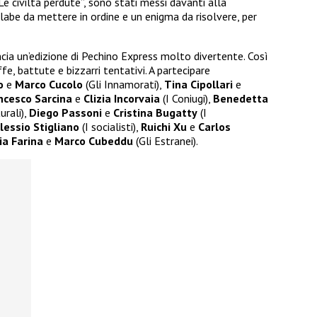
Le civiltà perdute”, sono stati messi davanti alla
llabe da mettere in ordine e un enigma da risolvere, per
ncia un’edizione di Pechino Express molto divertente. Così
ffe, battute e bizzarri tentativi. A partecipare
o
e
Marco Cucolo
(Gli Innamorati),
Tina Cipollari
e
ncesco Sarcina
e
Clizia Incorvaia
(I Coniugi),
Benedetta
urali),
Diego Passoni
e
Cristina Bugatty
(I
lessio Stigliano
(I socialisti),
Ruichi Xu
e
Carlos
via Farina
e
Marco Cubeddu
(Gli Estranei).