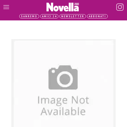
SANREMO
AMICI 24
NEWSLETTER
ABBONATI