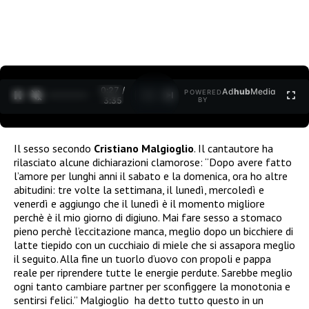
0:27 /
Ad
hub
Media
POWERED
1
/
2
3:35
BY
Il sesso secondo
Cristiano Malgioglio
. Il cantautore ha
rilasciato alcune dichiarazioni clamorose: “Dopo avere fatto
l’amore per lunghi anni il sabato e la domenica, ora ho altre
abitudini: tre volte la settimana, il lunedì, mercoledì e
venerdì e aggiungo che il lunedì è il momento migliore
perchè è il mio giorno di digiuno. Mai fare sesso a stomaco
pieno perchè l’eccitazione manca, meglio dopo un bicchiere di
latte tiepido con un cucchiaio di miele che si assapora meglio
il seguito. Alla fine un tuorlo d’uovo con propoli e pappa
reale per riprendere tutte le energie perdute. Sarebbe meglio
ogni tanto cambiare partner per sconfiggere la monotonia e
sentirsi felici.” Malgioglio ha detto tutto questo in un