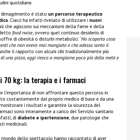
dini quotidiane.
e dimagrimento è stato
un percorso terapeutico
dico
. Ciacci ha infatti rivelato di utilizzare i
nuovi
ali che agiscono sui meccanismi della fame e della
ddetto
food noise
, ovvero quel continuo desiderio di
fre di obesità o disturbi metabolici. “
Ho scoperto cosa
imenti che non avevo mai mangiato e che adesso sento il
Anche il rapporto con alcuni cibi tradizionalmente più
 di una pizza, oggi riesco a mangiarne poco più della metà e
i 70 kg: la terapia e i farmaci
e l’importanza di non affrontare questo percorso in
guito costantemente dal proprio medico di base e da una
monitorare i risultati e garantire la sicurezza del
farmaci sono interamente a carico del Servizio sanitario
fatti, di
diabete e ipertensione
, due patologie che
ti medicinali.
del mondo dello spettacolo hanno raccontato di aver