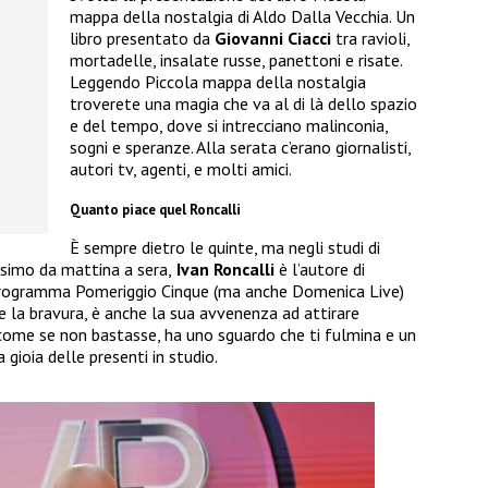
mappa della nostalgia di Aldo Dalla Vecchia. Un
libro presentato da
Giovanni Ciacci
tra ravioli,
mortadelle, insalate russe, panettoni e risate.
Leggendo Piccola mappa della nostalgia
troverete una magia che va al di là dello spazio
e del tempo, dove si intrecciano malinconia,
sogni e speranze. Alla serata c’erano giornalisti,
autori tv, agenti, e molti amici.
Quanto piace quel Roncalli
È sempre dietro le quinte, ma negli studi di
simo da mattina a sera,
Ivan Roncalli
è l’autore di
programma Pomeriggio Cinque (ma anche Domenica Live)
rte la bravura, è anche la sua avvenenza ad attirare
 come se non bastasse, ha uno sguardo che ti fulmina e un
 gioia delle presenti in studio.