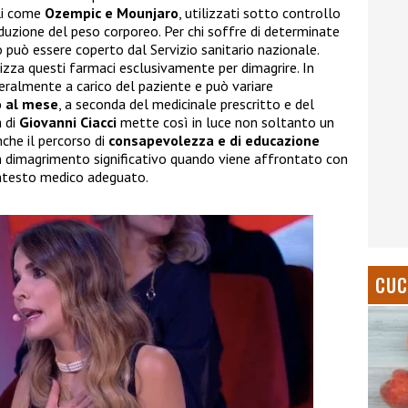
ali come
Ozempic e Mounjaro
, utilizzati sotto controllo
iduzione del peso corporeo. Per chi soffre di determinate
può essere coperto dal Servizio sanitario nazionale.
ilizza questi farmaci esclusivamente per dimagrire. In
neralmente a carico del paziente e può variare
o al mese
, a seconda del medicinale prescritto e del
a di
Giovanni Ciacci
mette così in luce non soltanto un
che il percorso di
consapevolezza e di educazione
dimagrimento significativo quando viene affrontato con
contesto medico adeguato.
CUC