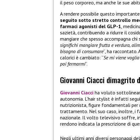
il peso corporeo, ma anche le sue abitu
A rendere possibile questo important
seguito sotto stretto controllo me
farmaci agonisti del GLP-1
, medicin
sazietà, contribuendo a ridurre il cosi
mangiare che spesso accompagna chi sof
significhi mangiare frutta e verdura, al
bisogno di consumare
“, ha raccontato. 
calorici è cambiato: “
Se mi viene voglia
poi fermarmi
“.
Giovanni Ciacci dimagrito d
Giovanni Ciacci
ha voluto sottolinear
autonomia. L’hair stylist è infatti se
nutrizionista, figure fondamentali per 
trattamento. Nel suo caso, inoltre, i 
nazionale. Il volto televisivo soffre, in
rendono indicata la prescrizione di ques
Negli ultimi anni diversi personaggi 