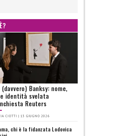
 È?
è (davvero) Banksy: nome,
 e identità svelata
’inchiesta Reuters
IA CIOTTI | 13 GIUGNO 2026
ma, chi è la fidanzata Lodovica
rini