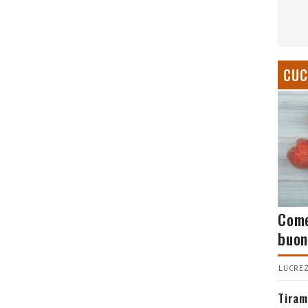
CUC
Come
buon
LUCREZ
Tiram