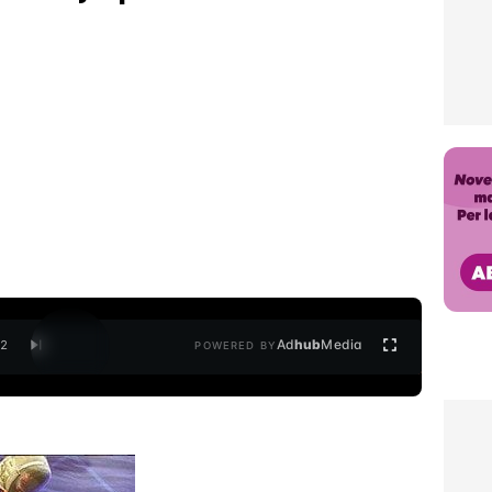
Ad
hub
Media
/
2
POWERED BY