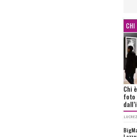
CHI
Chi 
foto
dall
LUCREZ
BigMa
Lazze