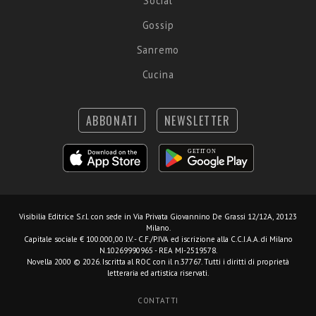
Social
Gossip
Sanremo
Cucina
ABBONATI
NEWSLETTER
Visibilia Editrice S.r.l.
con sede in Via Privata Giovannino De Grassi 12/12A, 20123
Milano.
Capitale sociale € 100.000,00 I.V. - C.F./P.IVA ed iscrizione alla C.C.I.A.A. di Milano
N.10269990965 - REA MI-2519578.
Novella 2000 © 2026. Iscritta al ROC con il n.37767. Tutti i diritti di proprietà
letteraria ed artistica riservati.
CONTATTI