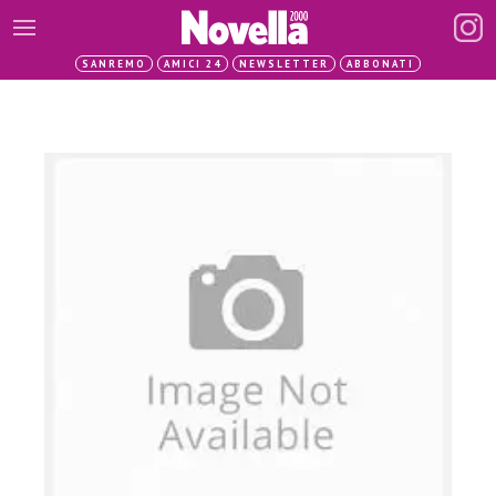
SANREMO
AMICI 24
NEWSLETTER
ABBONATI