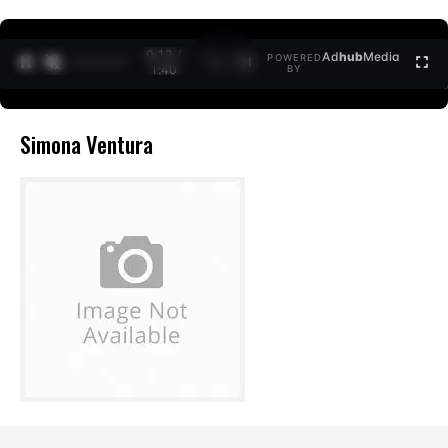
0:12 /
Ad
hub
Media
POWERED
1
/
2
1:40
BY
Simona Ventura