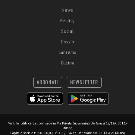
News
Reality
Social
Gossip
Sanremo
Cucina
ABBONATI
NEWSLETTER
Visibilia Editrice S.r.l.
con sede in Via Privata Giovannino De Grassi 12/12A, 20123
Milano.
Capitale sociale € 100.000,00 I.V. - C.F./P.IVA ed iscrizione alla C.C.I.A.A. di Milano