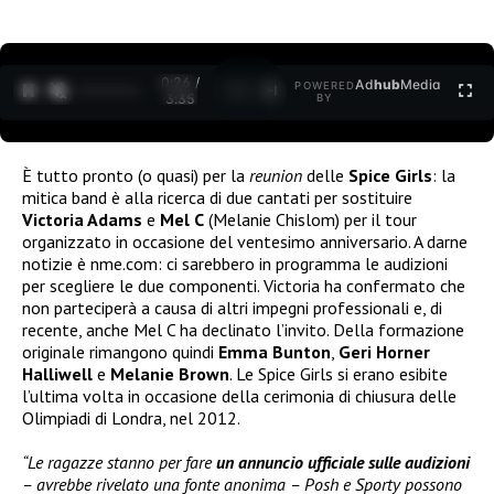
0:26 /
Ad
hub
Media
POWERED
1
/
2
3:35
BY
È tutto pronto (o quasi) per la
reunion
delle
Spice Girls
: la
mitica band è alla ricerca di due cantati per sostituire
Victoria Adams
e
Mel C
(Melanie Chislom) per il tour
organizzato in occasione del ventesimo anniversario. A darne
notizie è nme.com: ci sarebbero in programma le audizioni
per scegliere le due componenti. Victoria ha confermato che
non parteciperà a causa di altri impegni professionali e, di
recente, anche Mel C ha declinato l’invito. Della formazione
originale rimangono quindi
Emma Bunton
,
Geri Horner
Halliwell
e
Melanie Brown
. Le Spice Girls si erano esibite
l’ultima volta in occasione della cerimonia di chiusura delle
Olimpiadi di Londra, nel 2012.
“Le ragazze stanno per fare
un annuncio ufficiale sulle audizioni
– avrebbe rivelato una fonte anonima – Posh e Sporty possono