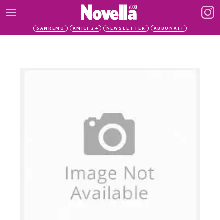
SANREMO
AMICI 24
NEWSLETTER
ABBONATI