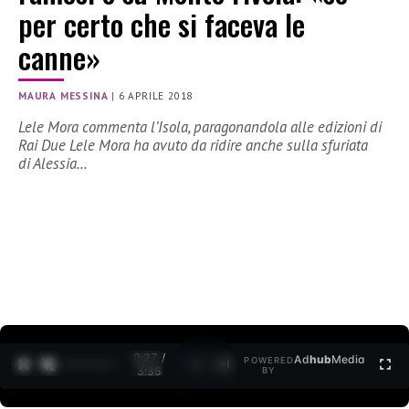
per certo che si faceva le
canne»
MAURA MESSINA
|
6 APRILE 2018
Lele Mora commenta l’Isola, paragonandola alle edizioni di
Rai Due Lele Mora ha avuto da ridire anche sulla sfuriata
di Alessia…
0:27 /
Ad
hub
Media
POWERED
1
/
2
3:35
BY