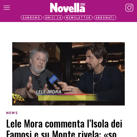
SANREMO
AMICI 24
NEWSLETTER
ABBONATI
NEWS
Lele Mora commenta l’Isola dei
Famosi e su Monte rivela: «so