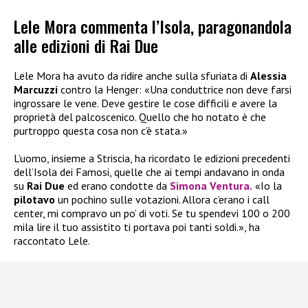
Lele Mora commenta l’Isola, paragonandola
alle edizioni di Rai Due
Lele Mora ha avuto da ridire anche sulla sfuriata di
Alessia
Marcuzzi
contro la Henger: «Una conduttrice non deve farsi
ingrossare le vene. Deve gestire le cose difficili e avere la
proprietà del palcoscenico. Quello che ho notato è che
purtroppo questa cosa non c’è stata.»
L’uomo, insieme a Striscia, ha ricordato le edizioni precedenti
dell’Isola dei Famosi, quelle che ai tempi andavano in onda
su
Rai Due
ed erano condotte da
Simona Ventura.
«Io la
pilotavo
un pochino sulle votazioni. Allora c’erano i call
center, mi compravo un po’ di voti. Se tu spendevi 100 o 200
mila lire il tuo assistito ti portava poi tanti soldi.», ha
raccontato Lele.