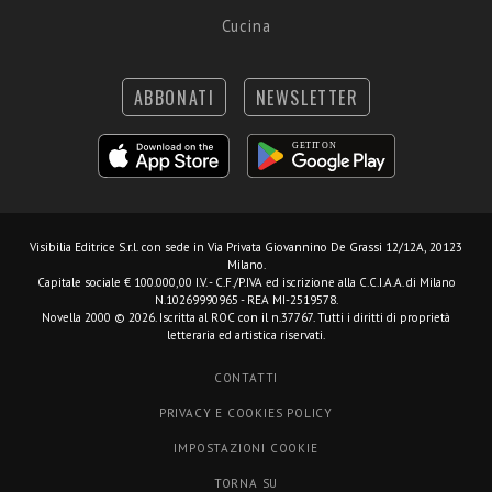
Cucina
ABBONATI
NEWSLETTER
Visibilia Editrice S.r.l.
con sede in Via Privata Giovannino De Grassi 12/12A, 20123
Milano.
Capitale sociale € 100.000,00 I.V. - C.F./P.IVA ed iscrizione alla C.C.I.A.A. di Milano
N.10269990965 - REA MI-2519578.
Novella 2000 © 2026. Iscritta al ROC con il n.37767. Tutti i diritti di proprietà
letteraria ed artistica riservati.
CONTATTI
PRIVACY E COOKIES POLICY
IMPOSTAZIONI COOKIE
TORNA SU