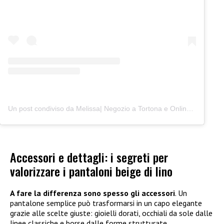
Un post condiviso da Melissa| Negozio a Tortona e Online (@junocreativelab)
Accessori e dettagli: i segreti per
valorizzare i pantaloni beige di lino
A fare la differenza sono spesso gli accessori
. Un
pantalone semplice può trasformarsi in un capo elegante
grazie alle scelte giuste: gioielli dorati, occhiali da sole dalle
linee classiche e borse dalle forme strutturate