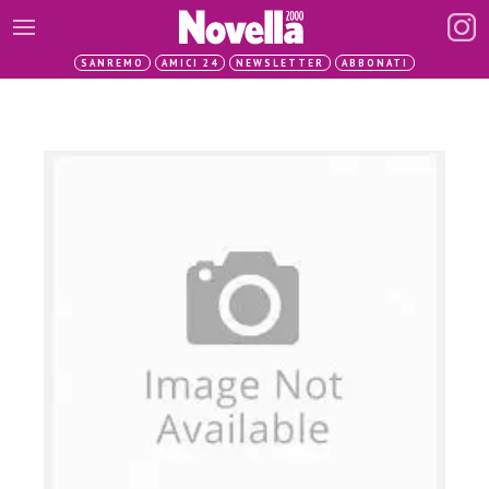
SANREMO
AMICI 24
NEWSLETTER
ABBONATI