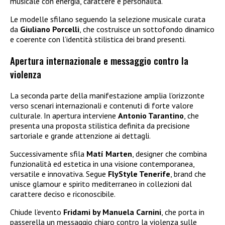
musicale con energia, carattere e personalità.
Le modelle sfilano seguendo la selezione musicale curata
da
Giuliano Porcelli
, che costruisce un sottofondo dinamico
e coerente con l’identità stilistica dei brand presenti.
Apertura internazionale e messaggio contro la
violenza
La seconda parte della manifestazione amplia l’orizzonte
verso scenari internazionali e contenuti di forte valore
culturale. In apertura interviene
Antonio Tarantino
, che
presenta una proposta stilistica definita da precisione
sartoriale e grande attenzione ai dettagli.
Successivamente sfila
Matí Marten
, designer che combina
funzionalità ed estetica in una visione contemporanea,
versatile e innovativa. Segue
FlyStyle Tenerife
, brand che
unisce glamour e spirito mediterraneo in collezioni dal
carattere deciso e riconoscibile.
Chiude l’evento
Fridami by Manuela Carnini
, che porta in
passerella un messaggio chiaro contro la violenza sulle