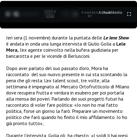
0:28 /
Ad
hub
Media
POWERED
1
/
2
3:35
BY
Ieri sera (1 novembre) durante la puntata delle
Le Iene Show
è andata in onda una lunga intervista di Giulio Golia a
Lele
Mora,
l’ex agente coinvolto nella bufera giudiziaria per
bancarotta e per le vicende di Berlusconi.
Dopo aver parlato del suo passato d’oro, Mora ha
raccontato
del suo nuovo presente in cui sta scontando la
pena che gli resta. L’ex talent scout, tre volte, alla
settimana è impegnato al Mercato Ortofrutticolo di Milano
dove recupera frutta e verdura in esubero per poi portarla
alla mensa dei poveri. Parlando dei suoi progetti futuri ha
raccontato di voler fare politica:
«Io non ho mai fatto
politica, forse un giorno la farò. Preparare un movimento
politico che farò quando ho finito il mio affidamento. Io ho
già pronto tutto»,
Durante l’intervista, Golia gli ha chiesto: «I soldi li hai presi.