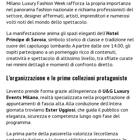
Milano Luxury Fashion Week rafforza la propria importanza
nel panorama fashion nazionale e richiama professionisti del
settore, designer affermati, artisti, imprenditori e numerosi
volti noti del mondo dello spettacolo.
La manifestazione anima gli spazi eleganti dell’
Hotel
Principe di Savoia
, simbolo storico di classe e tradizione nel
cuore del capoluogo lombardo. A partire dalle ore 14.00, gli
ospiti partecipano a un pomeriggio ricco di contenuti,
creatività e spettacolo di altissimo livello, tra sfilate curate
nei minimi dettagli e momenti di confronto diretto.
L’organizzazione e le prime collezioni protagoniste
L’evento prende forma grazie all’esperienza di
U&G Luxury
Events Milano
, realtà specializzata nella progettazione di
appuntamenti di fascia alta. Alla conduzione dell’intera
giornata troviamo
Ester Uggiosi
, che guida il pubblico con
eleganza, sicurezza e competenza lungo ogni fase del
programma.
La prima parte della passerella valorizza l’eccellenza
sartoriale italiana e la ricerca stilistica contemporanea. In