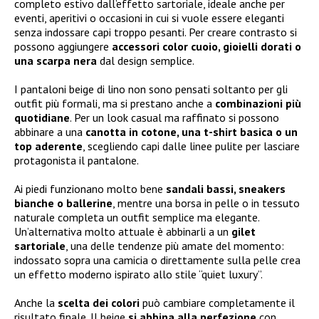
completo estivo dall’effetto sartoriale, ideale anche per
eventi, aperitivi o occasioni in cui si vuole essere eleganti
senza indossare capi troppo pesanti. Per creare contrasto si
possono aggiungere
accessori color cuoio, gioielli dorati o
una scarpa nera
dal design semplice.
I pantaloni beige di lino non sono pensati soltanto per gli
outfit più formali, ma si prestano anche a
combinazioni più
quotidiane
. Per un look casual ma raffinato si possono
abbinare a una
canotta in cotone, una t-shirt basica o un
top aderente
, scegliendo capi dalle linee pulite per lasciare
protagonista il pantalone.
Ai piedi funzionano molto bene
sandali bassi, sneakers
bianche o ballerine
, mentre una borsa in pelle o in tessuto
naturale completa un outfit semplice ma elegante.
Un’alternativa molto attuale è abbinarli a un
gilet
sartoriale
, una delle tendenze più amate del momento:
indossato sopra una camicia o direttamente sulla pelle crea
un effetto moderno ispirato allo stile “quiet luxury”.
Anche la
scelta dei colori
può cambiare completamente il
risultato finale. Il beige
si abbina alla perfezione
con