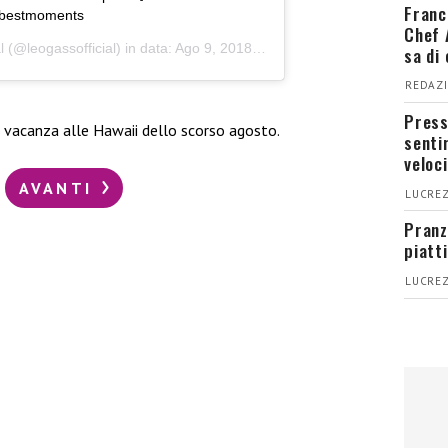
Franc
#bestmoments
Chef 
l
(@leogassofficial) in data:
Ago 9, 2018 at 1:43 PDT
sa di
REDAZI
Press
a vacanza alle Hawaii dello scorso agosto.
senti
veloci
AVANTI
LUCREZ
Pranz
piatt
LUCREZ