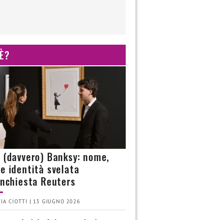
 È?
è (davvero) Banksy: nome,
 e identità svelata
’inchiesta Reuters
IA CIOTTI | 13 GIUGNO 2026