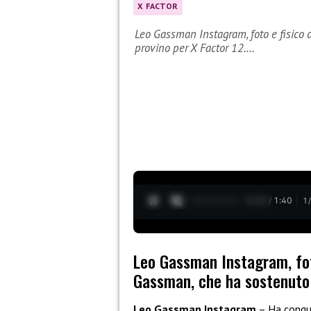
X FACTOR
Leo Gassman Instagram, foto e fisico 
provino per X Factor 12.…
0:13 / 1:40
1
Leo Gassman Instagram, foto
Gassman, che ha sostenuto i
Leo Gassman Instagram
– Ha conqui