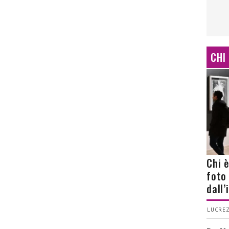
CHI
Chi 
foto
dall
LUCREZ