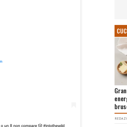
CUC
am
Gran
ener
brus
REDAZI
5 o un 8 non compare 🎲 #intothewild