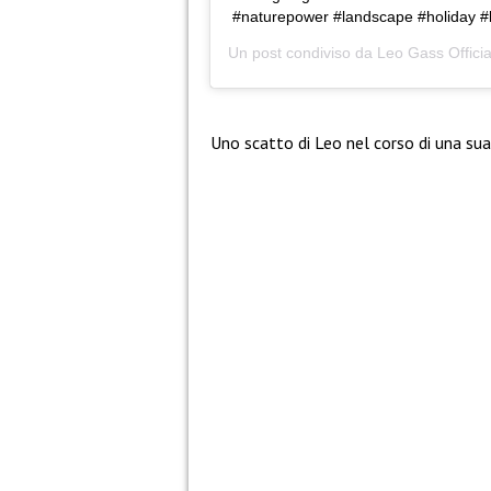
#naturepower #landscape #holiday 
Un post condiviso da
Leo Gass Officia
Uno scatto di Leo nel corso di una su