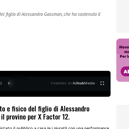
del figlio di Alessandro Gassman, che ha sostenuto il
Ad
hub
Media
/
2
POWERED BY
 e fisico del figlio di Alessandro
l provino per X Factor 12.
stato il pubblico a casa (e i giurati) con una performance