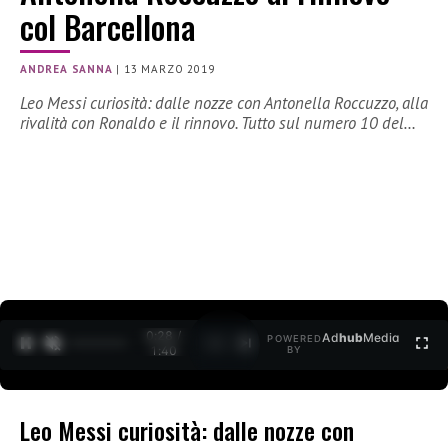
col Barcellona
ANDREA SANNA
|
13 MARZO 2019
Leo Messi curiosità: dalle nozze con Antonella Roccuzzo, alla
rivalità con Ronaldo e il rinnovo. Tutto sul numero 10 del…
0:28 /
Ad
hub
Media
POWERED
1
/
2
1:40
BY
Leo Messi curiosità: dalle nozze con