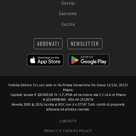
Gossip
Sanremo
Cucina
ABBONATI
NEWSLETTER
Visibilia Editrice S.r.l.
con sede in Via Privata Giovannino De Grassi 12/12A, 20123
Milano.
Capitale sociale € 100.000,00 I.V. - C.F./P.IVA ed iscrizione alla C.C.I.A.A. di Milano
N.10269990965 - REA MI-2519578.
Novella 2000 © 2026. Iscritta al ROC con il n.37767. Tutti i diritti di proprietà
letteraria ed artistica riservati.
CONTATTI
PRIVACY E COOKIES POLICY