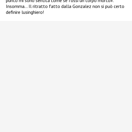
punto mi sono sentita come se fossi un corpo morto».
Insomma… Il ritratto fatto dalla Gonzalez non si può certo
definire lusinghiero!