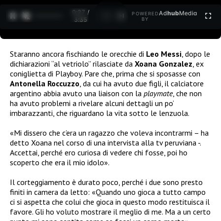
0:28 /
Ad
hub
Media
POWERED
1
/
2
3:35
BY
Staranno ancora fischiando le orecchie di
Leo Messi
, dopo le
dichiarazioni “al vetriolo” rilasciate da
Xoana Gonzalez
, ex
coniglietta di Playboy. Pare che, prima che si sposasse con
Antonella Roccuzzo
, da cui ha avuto due figli, il calciatore
argentino abbia avuto una liaison con la
playmate
, che non
ha avuto problemi a rivelare alcuni dettagli un po’
imbarazzanti, che riguardano la vita sotto le lenzuola.
«Mi dissero che c’era un ragazzo che voleva incontrarmi – ha
detto Xoana nel corso di una intervista alla tv peruviana -.
Accettai, perché ero curiosa di vedere chi fosse, poi ho
scoperto che era il mio idolo».
Il corteggiamento è durato poco, perché i due sono presto
finiti in camera da letto: «Quando uno gioca a tutto campo
ci si aspetta che colui che gioca in questo modo restituisca il
favore. Gli ho voluto mostrare il meglio di me. Ma a un certo