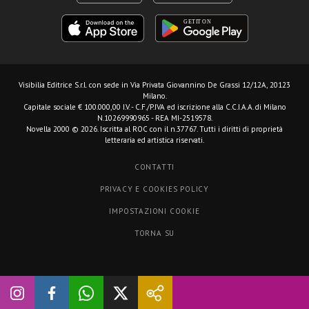
Visibilia Editrice S.r.l.
con sede in Via Privata Giovannino De Grassi 12/12A, 20123
Milano.
Capitale sociale € 100.000,00 I.V. - C.F./P.IVA ed iscrizione alla C.C.I.A.A. di Milano
N.10269990965 - REA MI-2519578.
Novella 2000 © 2026. Iscritta al ROC con il n.37767. Tutti i diritti di proprietà
letteraria ed artistica riservati.
CONTATTI
PRIVACY E COOKIES POLICY
IMPOSTAZIONI COOKIE
TORNA SU