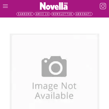
SANREMO
AMICI 24
NEWSLETTER
ABBONATI