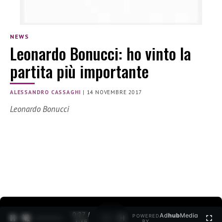
NEWS
Leonardo Bonucci: ho vinto la
partita più importante
ALESSANDRO CASSAGHI
|
14 NOVEMBRE 2017
Leonardo Bonucci
0:27 /
Ad
hub
Media
POWERED
1
/
2
3:35
BY