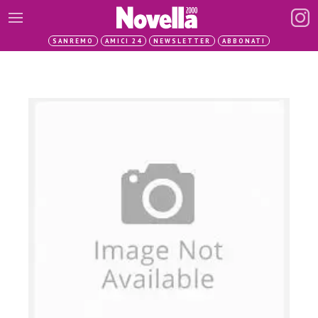
SANREMO
AMICI 24
NEWSLETTER
ABBONATI