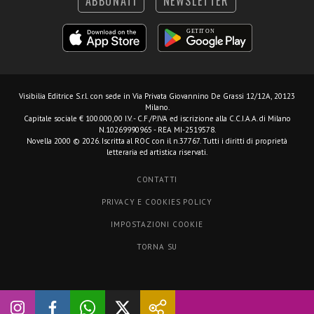
ABBONATI
NEWSLETTER
Visibilia Editrice S.r.l.
con sede in Via Privata Giovannino De Grassi 12/12A, 20123
Milano.
Capitale sociale € 100.000,00 I.V. - C.F./P.IVA ed iscrizione alla C.C.I.A.A. di Milano
N.10269990965 - REA MI-2519578.
Novella 2000 © 2026. Iscritta al ROC con il n.37767. Tutti i diritti di proprietà
letteraria ed artistica riservati.
CONTATTI
PRIVACY E COOKIES POLICY
IMPOSTAZIONI COOKIE
TORNA SU