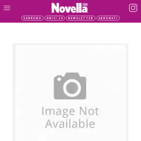
SANREMO
AMICI 24
NEWSLETTER
ABBONATI