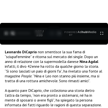
0:27 /
Ad
hub
Media
POWERED
1
/
2
3:35
BY
Leonardo DiCaprio
non smentisce la sua fama di
“sciupafemmine” e ritorna sul mercato dei single. Dopo un
anno di relazione con la supermodella danese
Nina Agdal
infatti, il divo 42enne ha rotto da qualche giorno la storia.
“Si sono lasciati un paio di giorni fa”, ha rivelato una fonte al
magazine
People
. “Nina e Leo non stanno più insieme, ma si
tratta di una rottura amichevole. Sono rimasti amici”.
A quanto pare DiCaprio, che colleziona una storia dietro
l’altra da tempo, “non era pronto a sistemarsi, né ha in
mente di sposarsi o avere figli”, ha spiegato la persona
informata dei fatti riguardo le ragioni di questa separazione.