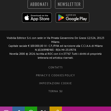
ABBONATI
NEWSLETTER
Visibilia Editrice S.r.l.
con sede in Via Privata Giovannino De Grassi 12/12A, 20123
Milano.
Capitale sociale € 100.000,00 I.V. - C.F./P.IVA ed iscrizione alla C.C.I.A.A. di Milano
N.10269990965 - REA MI-2519578.
Novella 2000 © 2026. Iscritta al ROC con il n.37767. Tutti i diritti di proprietà
letteraria ed artistica riservati.
CONTATTI
PRIVACY E COOKIES POLICY
IMPOSTAZIONI COOKIE
TORNA SU