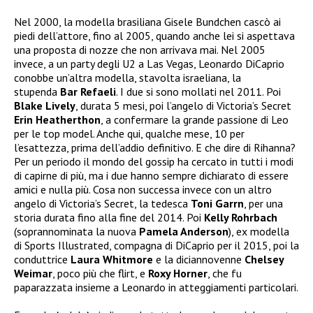
Nel 2000, la modella brasiliana Gisele Bundchen cascò ai
piedi dell’attore, fino al 2005, quando anche lei si aspettava
una proposta di nozze che non arrivava mai. Nel 2005
invece, a un party degli U2 a Las Vegas, Leonardo DiCaprio
conobbe un’altra modella, stavolta israeliana, la
stupenda
Bar Refaeli
. I due si sono mollati nel 2011. Poi
Blake Lively
, durata 5 mesi, poi l’angelo di Victoria’s Secret
Erin Heatherthon
, a confermare la grande passione di Leo
per le top model. Anche qui, qualche mese, 10 per
l’esattezza, prima dell’addio definitivo. E che dire di Rihanna?
Per un periodo il mondo del gossip ha cercato in tutti i modi
di capirne di più, ma i due hanno sempre dichiarato di essere
amici e nulla più. Cosa non successa invece con un altro
angelo di Victoria’s Secret, la tedesca
Toni Garrn
, per una
storia durata fino alla fine del 2014. Poi
Kelly Rohrbach
(soprannominata la nuova
Pamela Anderson
), ex modella
di Sports Illustrated, compagna di DiCaprio per il 2015, poi la
conduttrice
Laura Whitmore
e la diciannovenne
Chelsey
Weimar
, poco più che flirt, e
Roxy Horner
, che fu
paparazzata insieme a Leonardo in atteggiamenti particolari.