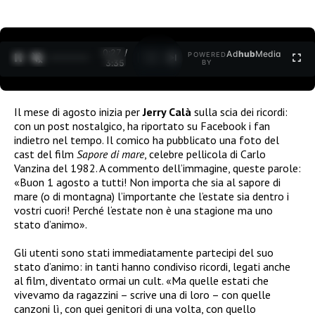
0:27 /
Ad
hub
Media
POWERED
1
/
2
3:35
BY
Il mese di agosto inizia per
Jerry Calà
sulla scia dei ricordi:
con un post nostalgico, ha riportato su Facebook i fan
indietro nel tempo. Il comico ha pubblicato una foto del
cast del film
Sapore di mare
, celebre pellicola di Carlo
Vanzina del 1982. A commento dell’immagine, queste parole:
«
Buon 1 agosto a tutti! Non importa che sia al sapore di
mare (o di montagna) l’importante che l’estate sia dentro i
vostri cuori! Perché l
‘estate non è una stagione ma uno
stato d’animo».
Gli utenti sono stati immediatamente partecipi del suo
stato d’animo: in tanti hanno condiviso ricordi, legati anche
al film, diventato ormai un cult. «
Ma quelle estati che
vivevamo da ragazzini – scrive una di loro – con quelle
canzoni lì, con quei genitori di una volta, con quello