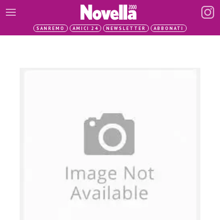
SANREMO
AMICI 24
NEWSLETTER
ABBONATI