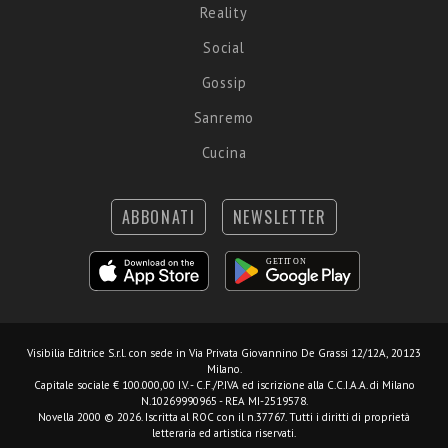
Reality
Social
Gossip
Sanremo
Cucina
ABBONATI
NEWSLETTER
Visibilia Editrice S.r.l.
con sede in Via Privata Giovannino De Grassi 12/12A, 20123
Milano.
Capitale sociale € 100.000,00 I.V. - C.F./P.IVA ed iscrizione alla C.C.I.A.A. di Milano
N.10269990965 - REA MI-2519578.
Novella 2000 © 2026. Iscritta al ROC con il n.37767. Tutti i diritti di proprietà
letteraria ed artistica riservati.