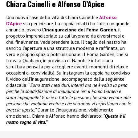
Chiara Cainelli e Alfonso D’Apice
Una nuova fase della vita di Chiara Cainelli e
Alfonso
D’Apice
sta per iniziare. La coppia infatti ha fatto un grande
annuncio, ovvero
l’inaugurazione del Foma Garden
, il
progetto imprenditoriale su cui lavorano da diversi mesi e
che, finalmente, vede prendere luce. Il taglio del nastro ha
sancito l’apertura a una struttura moderna e raffinata, un
vero e proprio spazio polifunzionale. Il Foma Garden, che si
trova a Qualiano, in provincia di Napoli, è infatti una
struttura pensata per accogliere eventi, momenti di relax e
occasioni di convivialità. Su Instagram la coppia ha condiviso
il video dell’inaugurazione, accompagnato dalla seguente
didascalia: “
Sono stati mesi duri, intensi ma ne è valsa la pena
perché la soddisfazione di inaugurare ieri il Foma Garden è
stata impagabile! Grazie a tutte le persone che sono venute, alle
persone che vogliono venire e che verranno vi aspettiamo con le
braccia aperte.”
Durante l’inaugurazione, visibilmente
emozionati, Chiara e Alfonso hanno dichiarato:
“Questo è il
nostro sogno di vita.”