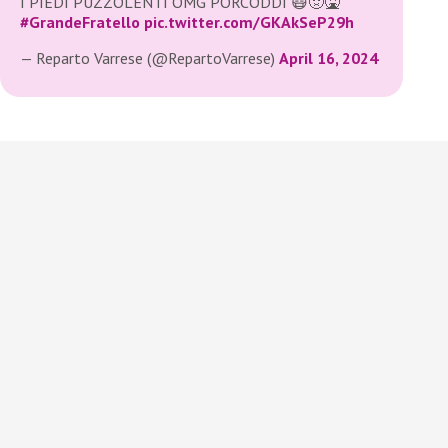
I PIEDI PUZZOLENTI OMG PORCODDI 😷🤢🤮
#GrandeFratello
pic.twitter.com/GKAkSeP29h
— Reparto Varrese (@RepartoVarrese)
April 16, 2024