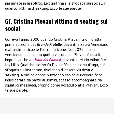
più amate in assoluto. L’ex gieffina si è sfogata sui social, in
quanto vittima di sexting. Ecco le sue parole.
GF, Cristina Plevani vittima di sexting sui
social
Correva l’anno 2000 quando Cristina Plevani trionfò alla
prima edizione del
Grande Fratello
, davanti a Salvo Veneziano
e all’indimenticabile Pietro Taricone. Nel 2025, quindi
venticinque anni dopo quella vittoria, la Plevani è riuscita a
imporsi anche all’
Isola dei Famosi
, davanti a Mario Adinolfi e
Jey Lillo. Qualche giorno fa l’ex gieffina ed ex naufraga, si è
sfogata su Instagram, rivelando di essere
vittima di
sexting.
A molte donne purtroppo capita di ricevere foto
indesiderate da parte di uomini, spesso accompagnate da
squallidi messaggi, proprio come accaduto alla Plevani. Ecco
le sue parole.