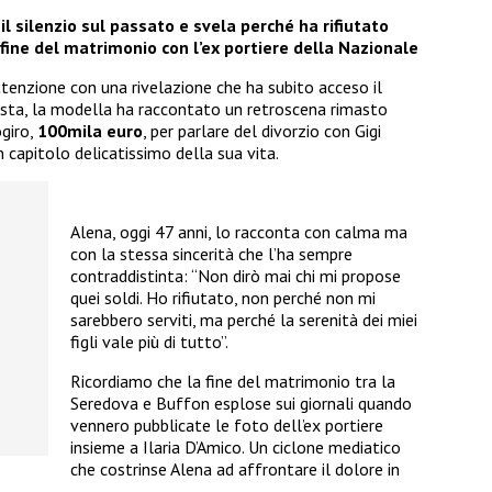
l silenzio sul passato e svela perché ha rifiutato
fine del matrimonio con l’ex portiere della Nazionale
tenzione con una rivelazione che ha subito acceso il
ista, la modella ha raccontato un retroscena rimasto
ogiro,
100mila euro
, per parlare del divorzio con Gigi
 capitolo delicatissimo della sua vita.
Alena, oggi 47 anni, lo racconta con calma ma
con la stessa sincerità che l’ha sempre
contraddistinta: “Non dirò mai chi mi propose
quei soldi. Ho rifiutato, non perché non mi
sarebbero serviti, ma perché la serenità dei miei
figli vale più di tutto”.
Ricordiamo che la fine del matrimonio tra la
Seredova e Buffon esplose sui giornali quando
vennero pubblicate le foto dell’ex portiere
insieme a Ilaria D’Amico. Un ciclone mediatico
che costrinse Alena ad affrontare il dolore in