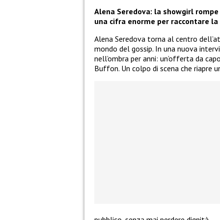
Alena Seredova: la showgirl rompe i
una cifra enorme per raccontare la 
Alena Seredova torna al centro dell’at
mondo del gossip. In una nuova interv
nell’ombra per anni: un’offerta da cap
Buffon. Un colpo di scena che riapre un
pubblico, senza mai perdere dignità.