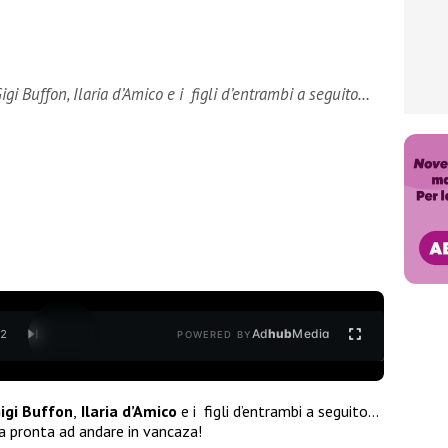
i Buffon, Ilaria d’Amico e i figli d’entrambi a seguito…
Ad
hub
Media
/
2
POWERED BY
igi Buffon
,
Ilaria d’Amico
e i figli d’entrambi a seguito…
ta pronta ad andare in vancaza!