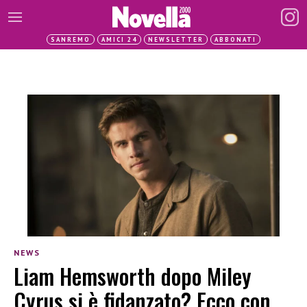
SANREMO
AMICI 24
NEWSLETTER
ABBONATI
NEWS
Liam Hemsworth dopo Miley
Cyrus si è fidanzato? Ecco con