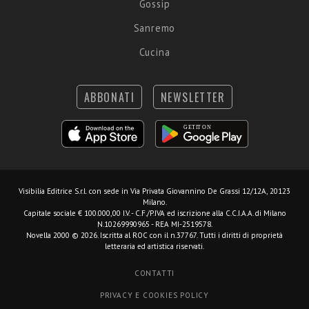
Gossip
Sanremo
Cucina
ABBONATI
NEWSLETTER
Visibilia Editrice S.r.l.
con sede in Via Privata Giovannino De Grassi 12/12A, 20123
Milano.
Capitale sociale € 100.000,00 I.V. - C.F./P.IVA ed iscrizione alla C.C.I.A.A. di Milano
N.10269990965 - REA MI-2519578.
Novella 2000 © 2026. Iscritta al ROC con il n.37767. Tutti i diritti di proprietà
letteraria ed artistica riservati.
CONTATTI
PRIVACY E COOKIES POLICY