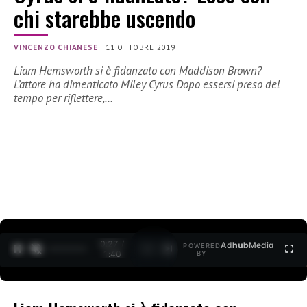
chi starebbe uscendo
VINCENZO CHIANESE
|
11 OTTOBRE 2019
Liam Hemsworth si è fidanzato con Maddison Brown?
L’attore ha dimenticato Miley Cyrus Dopo essersi preso del
tempo per riflettere,…
0:27 /
Ad
hub
Media
POWERED
1
/
2
1:40
BY