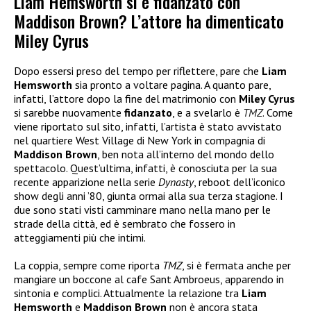
Liam Hemsworth si è fidanzato con
Maddison Brown? L’attore ha dimenticato
Miley Cyrus
Dopo essersi preso del tempo per riflettere, pare che
Liam
Hemsworth
sia pronto a voltare pagina. A quanto pare,
infatti, l’attore dopo la fine del matrimonio con
Miley Cyrus
si sarebbe nuovamente
fidanzato
, e a svelarlo è
TMZ
. Come
viene riportato sul sito, infatti, l’artista è stato avvistato
nel quartiere West Village di New York in compagnia di
Maddison Brown
, ben nota all’interno del mondo dello
spettacolo. Quest’ultima, infatti, è conosciuta per la sua
recente apparizione nella serie
Dynasty
, reboot dell’iconico
show degli anni ’80, giunta ormai alla sua terza stagione. I
due sono stati visti camminare mano nella mano per le
strade della città, ed è sembrato che fossero in
atteggiamenti più che intimi.
La coppia, sempre come riporta
TMZ
, si è fermata anche per
mangiare un boccone al cafe Sant Ambroeus, apparendo in
sintonia e complici. Attualmente la relazione tra
Liam
Hemsworth
e
Maddison Brown
non è ancora stata